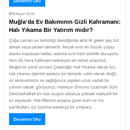
Devamını Oku
8 Nisan 2026
Muğla’da Ev Bakımının Gizli Kahramanı:
Halı Yıkama Bir Yatırım mıdır?
Çoğu zaman ev temizliği dendiğinde akla ilk gelen şey toz
almak veya yerleri silmektir. Ancak evin en büyük yüzey
alanını kaplayan halılar, aslında evin hem estetik duruşunu
hem de hava kalitesini belirleyen en temel unsurdur.
Muğla’nın yerel uzmanı Çolakoğlu Halı Yıkama olarak biz,
halı yıkama işlemini sadece bir temizlik rutini olarak değil,
ev ekonominize ve sağlığınıza yapılan uzun vadeli bir
yatırım olarak görüyoruz. Halınızın Ömrünü Uzatmak Sizin
ElinizdeKaliteli bir halı, bugün oldukça yüksek maliyetli bir
ev eşyasıdır. Halı liflerinin arasına giren kum ve toz
partikülleri, siz üzerine bastıkça bir zımpara…
Devamını Oku