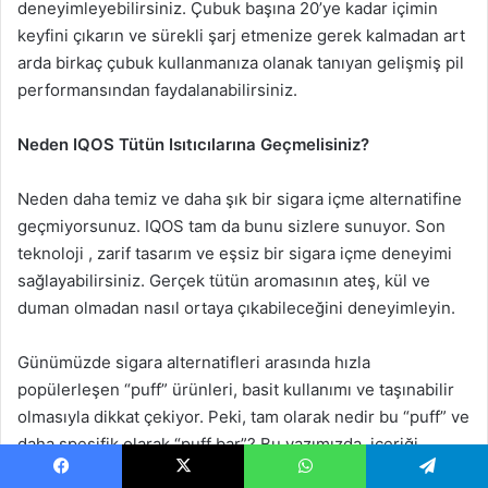
deneyimleyebilirsiniz. Çubuk başına 20’ye kadar içimin
keyfini çıkarın ve sürekli şarj etmenize gerek kalmadan art
arda birkaç çubuk kullanmanıza olanak tanıyan gelişmiş pil
performansından faydalanabilirsiniz.
Neden IQOS Tütün Isıtıcılarına Geçmelisiniz?
Neden daha temiz ve daha şık bir sigara içme alternatifine
geçmiyorsunuz. IQOS tam da bunu sizlere sunuyor. Son
teknoloji , zarif tasarım ve eşsiz bir sigara içme deneyimi
sağlayabilirsiniz. Gerçek tütün aromasının ateş, kül ve
duman olmadan nasıl ortaya çıkabileceğini deneyimleyin.
Günümüzde sigara alternatifleri arasında hızla
popülerleşen “puff” ürünleri, basit kullanımı ve taşınabilir
olmasıyla dikkat çekiyor. Peki, tam olarak nedir bu “puff” ve
daha spesifik olarak “puff bar”? Bu yazımızda, içeriği
inceleyerek puff barların ne olduğunu, özelliklerini, bu
Facebook
X
WhatsApp
Telegram