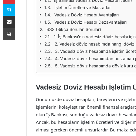
İş Bankası Vadesiz Döviz Hesabı Nedir?
Skype
İşletim Ücretleri ve Masraflar
Vadesiz Döviz Hesabı Avantajları
E-Posta ile paylaş
Vadesiz Döviz Hesabı Dezavantajları
Yazdır
SSS (Sıkça Sorulan Sorular)
1. İş Bankası'nın vadesiz döviz hesabı iç
2. Vadesiz döviz hesabımda hangi döviz ci
3. Vadesiz döviz hesabımda işletim ücret
4. Vadesiz döviz hesabımdan ne zaman p
5. Vadesiz döviz hesabımda döviz kuru değ
Vadesiz Döviz Hesabı İşletim Ü
Günümüzde döviz hesapları, bireylerin ve işletm
işlemlerini kolaylaştıran önemli finansal araçlar
olan İş Bankası, sunduğu vadesiz döviz hesapları 
Ancak, bu hesapların işletim ücretleri ve diğer 
alması gereken önemli unsurlardır. Bu makalede,