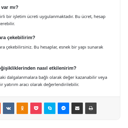
 var mı?
irli bir işletim ücreti uygulanmaktadır. Bu ücret, hesap
rebilir.
ra çekebilirim?
a çekebilirsiniz. Bu hesaplar, esnek bir yapı sunarak
işikliklerinden nasıl etkilenirim?
daki dalgalanmalara bağlı olarak değer kazanabilir veya
r yatırım aracı olarak değerlendirilebilir.
st
Reddit
VKontakte
Odnoklassniki
Pocket
Skype
Messenger
E-Posta ile paylaş
Yazdır