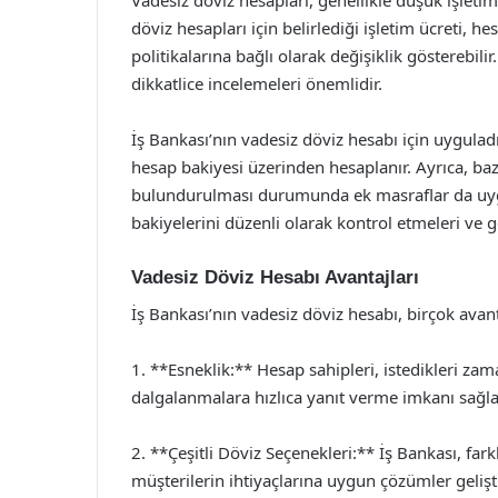
Vadesiz döviz hesapları, genellikle düşük işletim 
döviz hesapları için belirlediği işletim ücreti, 
politikalarına bağlı olarak değişiklik gösterebil
dikkatlice incelemeleri önemlidir.
İş Bankası’nın vadesiz döviz hesabı için uyguladığı
hesap bakiyesi üzerinden hesaplanır. Ayrıca, baz
bulundurulması durumunda ek masraflar da uygu
bakiyelerini düzenli olarak kontrol etmeleri ve g
Vadesiz Döviz Hesabı Avantajları
İş Bankası’nın vadesiz döviz hesabı, birçok avan
1. **Esneklik:** Hesap sahipleri, istedikleri zama
dalgalanmalara hızlıca yanıt verme imkanı sağla
2. **Çeşitli Döviz Seçenekleri:** İş Bankası, fa
müşterilerin ihtiyaçlarına uygun çözümler gelişt