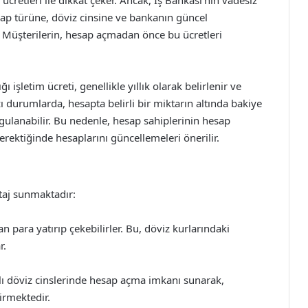
ücretleri ile dikkat çeker. Ancak, İş Bankası’nın vadesiz
hesap türüne, döviz cinsine ve bankanın güncel
ir. Müşterilerin, hesap açmadan önce bu ücretleri
 işletim ücreti, genellikle yıllık olarak belirlenir ve
ı durumlarda, hesapta belirli bir miktarın altında bakiye
lanabilir. Bu nedenle, hesap sahiplerinin hesap
erektiğinde hesaplarını güncellemeleri önerilir.
taj sunmaktadır:
n para yatırıp çekebilirler. Bu, döviz kurlarındaki
r.
rklı döviz cinslerinde hesap açma imkanı sunarak,
irmektedir.