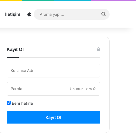
Sitemap
Arama
İletişim
yap
...
Kayıt Ol
Unuttunuz mu?
Beni hatırla
Kayıt Ol