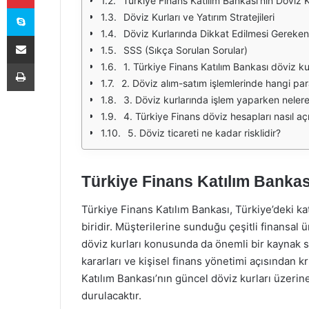
Türkiye Finans Katılım Bankası'nın Döviz K
Skype
Döviz Kurları ve Yatırım Stratejileri
Döviz Kurlarında Dikkat Edilmesi Gereken
E-Posta ile paylaş
SSS (Sıkça Sorulan Sorular)
Yazdır
1. Türkiye Finans Katılım Bankası döviz ku
2. Döviz alım-satım işlemlerinde hangi par
3. Döviz kurlarında işlem yaparken neler
4. Türkiye Finans döviz hesapları nasıl açı
5. Döviz ticareti ne kadar risklidir?
Türkiye Finans Katılım Bankas
Türkiye Finans Katılım Bankası, Türkiye’deki k
biridir. Müşterilerine sunduğu çeşitli finansal 
döviz kurları konusunda da önemli bir kaynak sun
kararları ve kişisel finans yönetimi açısından k
Katılım Bankası’nın güncel döviz kurları üzerin
durulacaktır.