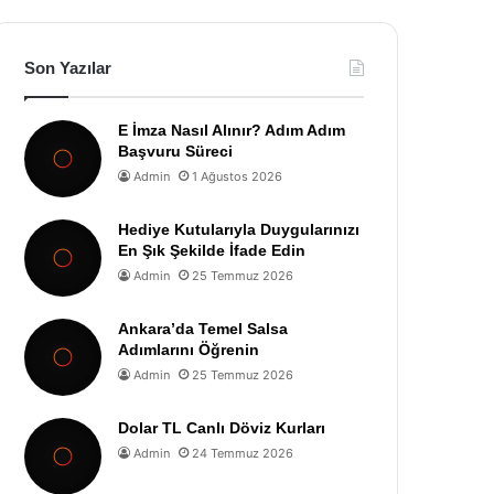
Son Yazılar
E İmza Nasıl Alınır? Adım Adım
Başvuru Süreci
Admin
1 Ağustos 2026
Hediye Kutularıyla Duygularınızı
En Şık Şekilde İfade Edin
Admin
25 Temmuz 2026
Ankara’da Temel Salsa
Adımlarını Öğrenin
Admin
25 Temmuz 2026
Dolar TL Canlı Döviz Kurları
Admin
24 Temmuz 2026