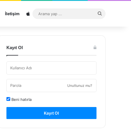
Sitemap
Arama
İletişim
yap
...
Kayıt Ol
Unuttunuz mu?
Beni hatırla
Kayıt Ol