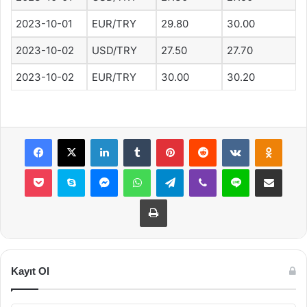
2023-10-01
EUR/TRY
29.80
30.00
2023-10-02
USD/TRY
27.50
27.70
2023-10-02
EUR/TRY
30.00
30.20
Facebook
X
LinkedIn
Tumblr
Pinterest
Reddit
VKontakte
Odnok
Pocket
Skype
Messenger
WhatsApp
Telegram
Viber
Line
E-Posta ile payla
Yazdır
Kayıt Ol