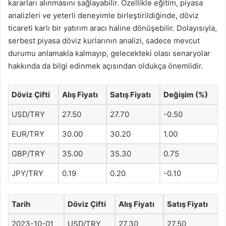
kararları alınmasını sağlayabilir. Özellikle eğitim, piyasa
analizleri ve yeterli deneyimle birleştirildiğinde, döviz
ticareti karlı bir yatırım aracı haline dönüşebilir. Dolayısıyla,
serbest piyasa döviz kurlarının analizi, sadece mevcut
durumu anlamakla kalmayıp, gelecekteki olası senaryolar
hakkında da bilgi edinmek açısından oldukça önemlidir.
Döviz Çifti
Alış Fiyatı
Satış Fiyatı
Değişim (%)
USD/TRY
27.50
27.70
-0.50
EUR/TRY
30.00
30.20
1.00
GBP/TRY
35.00
35.30
0.75
JPY/TRY
0.19
0.20
-0.10
Tarih
Döviz Çifti
Alış Fiyatı
Satış Fiyatı
2023-10-01
USD/TRY
27.30
27.50