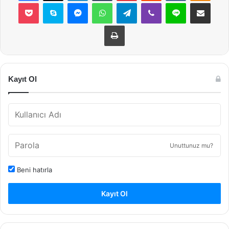
Pocket
Skype
Messenger
WhatsApp
Telegram
Viber
Line
E-Posta ile payla
Yazdır
Kayıt Ol
Unuttunuz mu?
Beni hatırla
Kayıt Ol