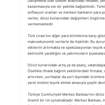
Gelişmekte olan ülkeler arasındaki rekabet, ye
kazanmasıyla sıkı bir şekilde bağlantılıdır. Türk
enflasyon oranları ve merkezi bankanın para poli
veriler, döviz kurlarındaki değişimleri öngörm
vermemektedir.
Türk Lirası’nın diğer para birimlerine karşı gös
makroekonomik verilerle de ilişkilidir. Bu durum
etkilerini artırmakta ve spekülasyonları teşvik
belirsizlik yarattığını ve yatırımcıların piyasala
Döviz kurlarındaki artış ya da azalış, vatandaşl
Özellikle ithalat bağımlı sektörlerdeki firmalar,
artırırken, yurttaşlar da yurt dışındaki ürünl
yerel üretimi teşvik etmek amacıyla çeşitli devl
Türkiye Cumhuriyeti Merkez Bankası’nın döviz 
önemli bir rol oynamaktadır. Merkez Bankası, 