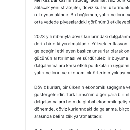
Merkez Bankası’nın atacağı adımlar, faiz politi
atılacak yeni stratejiler, döviz kurları üzerinde
rol oynamaktadır. Bu bağlamda, yatırımcıların ve
orta vadede piyasalardaki görünümü etkileyebil
2023 yılı itibarıyla döviz kurlarındaki dalgala
derin bir etki yaratmaktadır. Yüksek enflasyon, it
geleceğini etkileyen başlıca unsurlar olarak ön
gücünün arttırılması ve sürdürülebilir büyüme h
dalgalanmalara karşı etkili politikaların uygu
yatırımcıların ve ekonomi aktörlerinin yaklaşım
Döviz kurları, bir ülkenin ekonomik sağlığına v
göstergelerdir. Türk Lirası’nın diğer para birim
dalgalanmalara hem de global ekonomik gelişme
dönemde, döviz kurlarındaki dalgalanma, birçok
arasında belirsizlik yaratmaktadır.