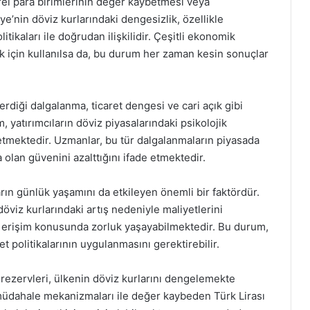
rel para birimlerinin değer kaybetmesi veya
iye’nin döviz kurlarındaki dengesizlik, özellikle
tikaları ile doğrudan ilişkilidir. Çeşitli ekonomik
ek için kullanılsa da, bu durum her zaman kesin sonuçlar
terdiği dalgalanma, ticaret dengesi ve cari açık gibi
, yatırımcıların döviz piyasalarındaki psikolojik
 etmektedir. Uzmanlar, bu tür dalgalanmaların piyasada
ra olan güvenini azalttığını ifade etmektedir.
arın günlük yaşamını da etkileyen önemli bir faktördür.
 döviz kurlarındaki artış nedeniyle maliyetlerini
ere erişim konusunda zorluk yaşayabilmektedir. Bu durum,
et politikalarının uygulanmasını gerektirebilir.
rezervleri, ülkenin döviz kurlarını dengelemekte
müdahale mekanizmaları ile değer kaybeden Türk Lirası