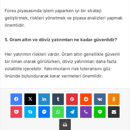
Forex piyasasında işlem yaparken iyi bir strateji
geliştirmek, riskleri yönetmek ve piyasa analizleri yapmak
önemlidir.
5. Gram altın ve döviz yatırımları ne kadar güvenlidir?
Her yatırımın riskleri vardır. Gram altın genellikle güvenli
bir liman olarak görülürken, döviz yatırımları daha fazla
volatilite içerebilir. Yatırımcıların risk toleransını göz
önünde bulundurarak karar vermeleri önemlidir.
Facebook
X
LinkedIn
Tumblr
Pinterest
Reddit
VKontakte
Odnok
Pocket
Skype
Messenger
WhatsApp
Telegram
Viber
Line
E-Posta ile payla
Yazdır