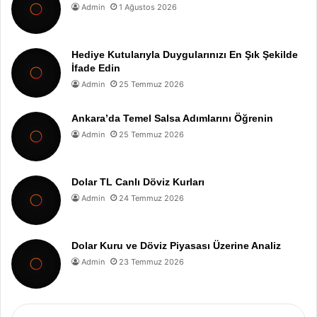
Admin
1 Ağustos 2026
Hediye Kutularıyla Duygularınızı En Şık Şekilde
İfade Edin
Admin
25 Temmuz 2026
Ankara’da Temel Salsa Adımlarını Öğrenin
Admin
25 Temmuz 2026
Dolar TL Canlı Döviz Kurları
Admin
24 Temmuz 2026
Dolar Kuru ve Döviz Piyasası Üzerine Analiz
Admin
23 Temmuz 2026