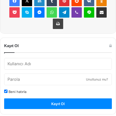
Pocket
Skype
Messenger
WhatsApp
Telegram
Viber
Line
E-Posta ile payla
Yazdır
Kayıt Ol
Unuttunuz mu?
Beni hatırla
Kayıt Ol