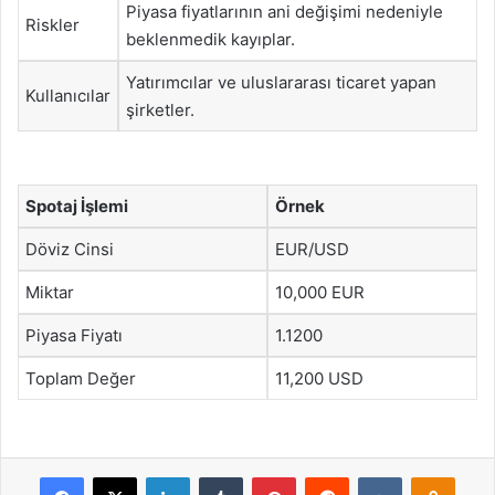
Piyasa fiyatlarının ani değişimi nedeniyle
Riskler
beklenmedik kayıplar.
Yatırımcılar ve uluslararası ticaret yapan
Kullanıcılar
şirketler.
Spotaj İşlemi
Örnek
Döviz Cinsi
EUR/USD
Miktar
10,000 EUR
Piyasa Fiyatı
1.1200
Toplam Değer
11,200 USD
Facebook
X
LinkedIn
Tumblr
Pinterest
Reddit
VKontakte
Odnok