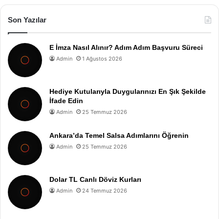
Son Yazılar
E İmza Nasıl Alınır? Adım Adım Başvuru Süreci
Admin
1 Ağustos 2026
Hediye Kutularıyla Duygularınızı En Şık Şekilde
İfade Edin
Admin
25 Temmuz 2026
Ankara’da Temel Salsa Adımlarını Öğrenin
Admin
25 Temmuz 2026
Dolar TL Canlı Döviz Kurları
Admin
24 Temmuz 2026