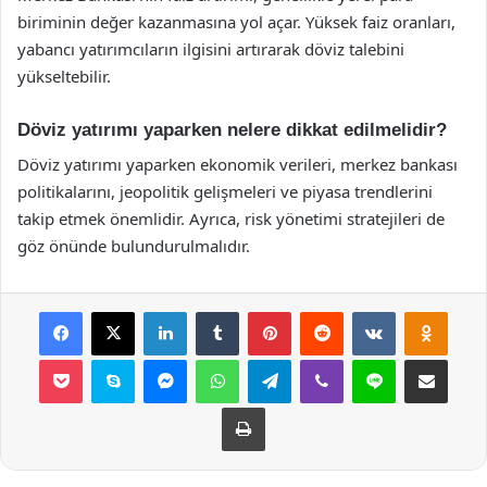
biriminin değer kazanmasına yol açar. Yüksek faiz oranları,
yabancı yatırımcıların ilgisini artırarak döviz talebini
yükseltebilir.
Döviz yatırımı yaparken nelere dikkat edilmelidir?
Döviz yatırımı yaparken ekonomik verileri, merkez bankası
politikalarını, jeopolitik gelişmeleri ve piyasa trendlerini
takip etmek önemlidir. Ayrıca, risk yönetimi stratejileri de
göz önünde bulundurulmalıdır.
Facebook
X
LinkedIn
Tumblr
Pinterest
Reddit
VKontakte
Odnok
Pocket
Skype
Messenger
WhatsApp
Telegram
Viber
Line
E-Posta ile payla
Yazdır