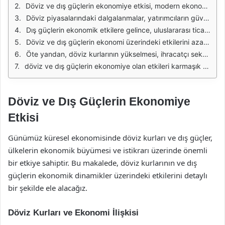
Döviz ve dış güçlerin ekonomiye etkisi, modern ekonomik sistemlerin en önemli bileşenlerinden biridir. Döviz kurları, bir ülkenin ekonomik sağlığını yansıtan önemli göstergelerden biridir. Yüksek döviz kurları, ithalat maliyetlerini artırırken, ihracatın rekabetçiliğini de etkileyebilir. Özellikle gelişmekte olan ülkelerde, döviz kurlarındaki ani dalgalanmalar, ekonomik istikrarı tehdit eden unsurlar arasında yer alır. Bu durum, tüketici fiyatlarının artmasına ve enflasyonun yükselmesine neden olabilir.
Döviz piyasalarındaki dalgalanmalar, yatırımcıların güvenini de etkiler. Yabancı yatırımcılar, döviz kurundaki belirsizlik nedeniyle bir ülkeye yatırım yapmaktan kaçınabilirler. Bu durum, doğrudan yabancı yatırımlarda düşüşe yol açabilir ve ülkenin ekonomik büyüme potansiyelini olumsuz etkileyebilir. Ayrıca, döviz cinsinden borçlanma yapan firmalar, döviz kurlarındaki artışla birlikte zor durumda kalabilirler, bu da iflas riskini artırır.
Dış güçlerin ekonomik etkilere gelince, uluslararası ticaret politikaları, ülkelerin ekonomik dengelerini etkileyebilir. Örneğin, ticaret savaşları veya ekonomik yaptırımlar, bir ülkenin ihracatını ve dolayısıyla büyümesini olumsuz etkileyebilir. Bu tür dışsal faktörler, yerel ekonominin dinamiklerini değiştirebilir ve işsizlik oranlarının artmasına neden olabilir. Ülkeler, bu tür dış güçlere karşı dayanıklılık geliştirmek için ekonomik reformlar yapma gerekliliği hissedebilirler.
Döviz ve dış güçlerin ekonomi üzerindeki etkilerini azaltmak amacıyla, ülkeler genellikle mali ve para politikalarını yeniden gözden geçirirler. Merkez bankaları, döviz kurlarını stabilize etmek için döviz rezervlerini kullanabilir. Ayrıca, hükümetler, yerli üretimi teşvik ederek döviz bağımlılığını azaltmaya yönelik politikalar geliştirebilirler. Bu tür önlemler, ekonomik istikrarı sağlamak ve döviz dalgalanmalarının olumsuz etkilerini minimize etmek için önemlidir.
Öte yandan, döviz kurlarının yükselmesi, ihracatçı sektörler için bir fırsat yaratabilir. İhracatçı firmalar, döviz cinsinden kazanç elde ettiklerinde, döviz kurundaki artıştan fayda sağlayabilirler. Bu durum, ihracatın artmasına ve ülke ekonomisinin büyümesine katkıda bulunabilir. Ancak, bu olumlu etki, döviz kurlarındaki dalgalanmaların istikrarlı bir şekilde sürmesi halinde geçerlidir.
döviz ve dış güçlerin ekonomiye olan etkileri karmaşık ve çok yönlüdür. Ekonomik politikalar, döviz kurlarının ve dış güçlerin olumsuz etkilerini minimize etmek için sürekli olarak gözden geçirilmelidir. Ayrıca, döviz kurlarındaki dalgalanmaların yanı sıra, dış güçlerin etkilerini anlamak ve buna uygun stratejiler geliştirmek, ülkelerin ekonomik istikrarını sağlamada kritik bir rol oynamaktadır.
Döviz ve Dış Güçlerin Ekonomiye
Etkisi
Günümüz küresel ekonomisinde döviz kurları ve dış güçler,
ülkelerin ekonomik büyümesi ve istikrarı üzerinde önemli
bir etkiye sahiptir. Bu makalede, döviz kurlarının ve dış
güçlerin ekonomik dinamikler üzerindeki etkilerini detaylı
bir şekilde ele alacağız.
Döviz Kurları ve Ekonomi İlişkisi