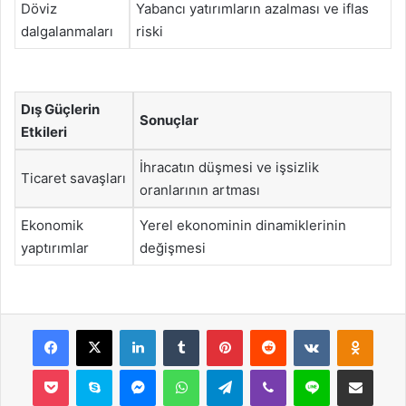
Döviz
Yabancı yatırımların azalması ve iflas
dalgalanmaları
riski
Dış Güçlerin
Sonuçlar
Etkileri
İhracatın düşmesi ve işsizlik
Ticaret savaşları
oranlarının artması
Ekonomik
Yerel ekonominin dinamiklerinin
yaptırımlar
değişmesi
Facebook
X
LinkedIn
Tumblr
Pinterest
Reddit
VKontakte
Odnok
Pocket
Skype
Messenger
WhatsApp
Telegram
Viber
Line
E-Posta ile payla