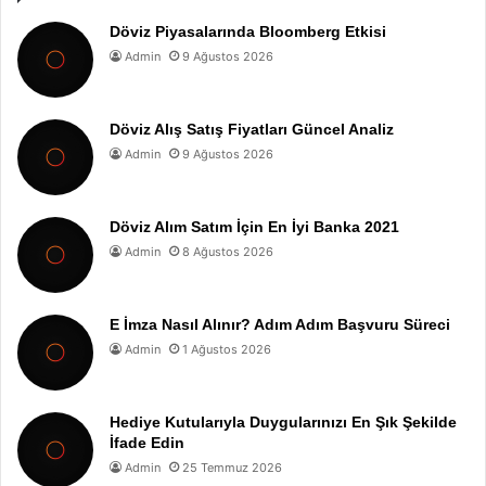
Döviz Piyasalarında Bloomberg Etkisi
Admin
9 Ağustos 2026
Döviz Alış Satış Fiyatları Güncel Analiz
Admin
9 Ağustos 2026
Döviz Alım Satım İçin En İyi Banka 2021
Admin
8 Ağustos 2026
E İmza Nasıl Alınır? Adım Adım Başvuru Süreci
Admin
1 Ağustos 2026
Hediye Kutularıyla Duygularınızı En Şık Şekilde
İfade Edin
Admin
25 Temmuz 2026