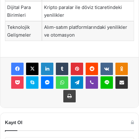
Dijital Para
Kripto paralar ile döviz ticaretindeki
Birimleri
yenilikler
Teknolojik
Alım-satım platformlarındaki yenilikler
Gelişmeler
ve otomasyon
Facebook
X
LinkedIn
Tumblr
Pinterest
Reddit
VKontakte
Odnok
Pocket
Skype
Messenger
WhatsApp
Telegram
Viber
Line
E-Posta ile payla
Yazdır
Kayıt Ol