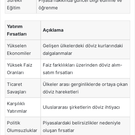
Sürekli
Piyasa hakkında güncel bilgi edinme ve
Eğitim
öğrenme
Yatırım
Açıklama
Fırsatları
Yükselen
Gelişen ülkelerdeki döviz kurlarındaki
Ekonomiler
dalgalanmalar
Yüksek Faiz
Faiz farklılıkları üzerinden döviz alım-
Oranları
satım fırsatları
Ticaret
Ülkeler arası gerginliklerde ortaya çıkan
Savaşları
döviz hareketleri
Karşılıklı
Uluslararası şirketlerin döviz ihtiyacı
Yatırımlar
Politik
Piyasalardaki belirsizlikler nedeniyle
Olumsuzluklar
oluşan fırsatlar