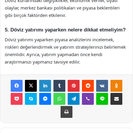
Döviz kurlarındaki değişiklikler, ekonomik veriler, siyasi
olaylar, merkez bankası politikaları ve piyasa beklentileri
gibi birçok faktörden etkilenir.
5. Döviz yatırımı yaparken nelere dikkat etmeliyim?
Döviz yatırımı yaparken piyasa analizlerini incelemek,
riskleri değerlendirmek ve yatırım stratejilerinizi belirlemek
önemlidir. Ayrıca, yatırım yapmadan önce kendi
araştırmanızı yapmanız tavsiye edilir.
Facebook
X
LinkedIn
Tumblr
Pinterest
Reddit
VKontakte
Odnok
Pocket
Skype
Messenger
WhatsApp
Telegram
Viber
Line
E-Posta ile payla
Yazdır