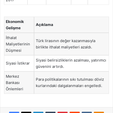
Ekonomik
Açıklama
Gelişme
İthalat
Türk lirasının değer kazanmasıyla
Maliyetlerinin
birlikte ithalat maliyetleri azaldı.
Düşmesi
Siyasi belirsizliklerin azalması, yatırımcı
Siyasi İstikrar
güvenini artırdı.
Merkez
Para politikalarının sıkı tutulması döviz
Bankası
kurlarındaki dalgalanmaları engelledi.
Önlemleri
Facebook
X
LinkedIn
Tumblr
Pinterest
Reddit
VKontakte
Odnok