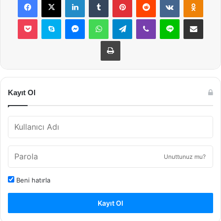
Pocket
Skype
Messenger
WhatsApp
Telegram
Viber
Line
E-Posta ile payla
Yazdır
Kayıt Ol
Unuttunuz mu?
Beni hatırla
Kayıt Ol