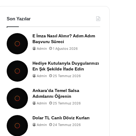
Son Yazılar
E İmza Nasıl Alınır? Adım Adım
Başvuru Süreci
Admin
1 Ağustos 2026
Hediye Kutularıyla Duygularınızı
En Şık Şekilde İfade Edin
Admin
25 Temmuz 2026
Ankara’da Temel Salsa
Adımlarını Öğrenin
Admin
25 Temmuz 2026
Dolar TL Canlı Döviz Kurları
Admin
24 Temmuz 2026