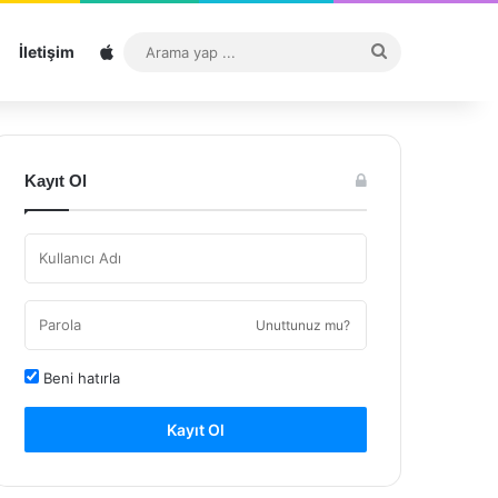
Sitemap
Arama
İletişim
yap
...
Kayıt Ol
Unuttunuz mu?
Beni hatırla
Kayıt Ol