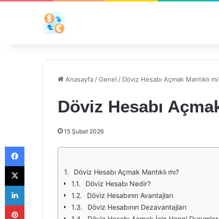
Anasayfa
/
Genel
/
Döviz Hesabı Açmak Mantıklı mı
Döviz Hesabı Açmak
15 Şubat 2026
Facebook
X
Döviz Hesabı Açmak Mantıklı mı?
Döviz Hesabı Nedir?
LinkedIn
Döviz Hesabının Avantajları
Pinterest
Döviz Hesabının Dezavantajları
Döviz Hesabı Açmak İçin Hangi Durumlar 