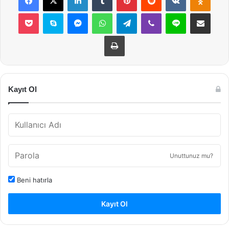
Pocket
Skype
Messenger
WhatsApp
Telegram
Viber
Line
E-Posta ile payla
Yazdır
Kayıt Ol
Unuttunuz mu?
Beni hatırla
Kayıt Ol