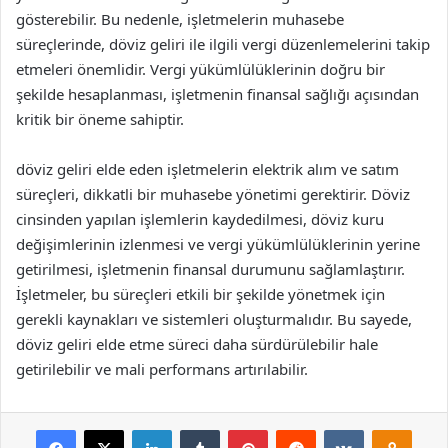
gösterebilir. Bu nedenle, işletmelerin muhasebe
süreçlerinde, döviz geliri ile ilgili vergi düzenlemelerini takip
etmeleri önemlidir. Vergi yükümlülüklerinin doğru bir
şekilde hesaplanması, işletmenin finansal sağlığı açısından
kritik bir öneme sahiptir.
döviz geliri elde eden işletmelerin elektrik alım ve satım
süreçleri, dikkatli bir muhasebe yönetimi gerektirir. Döviz
cinsinden yapılan işlemlerin kaydedilmesi, döviz kuru
değişimlerinin izlenmesi ve vergi yükümlülüklerinin yerine
getirilmesi, işletmenin finansal durumunu sağlamlaştırır.
İşletmeler, bu süreçleri etkili bir şekilde yönetmek için
gerekli kaynakları ve sistemleri oluşturmalıdır. Bu sayede,
döviz geliri elde etme süreci daha sürdürülebilir hale
getirilebilir ve mali performans artırılabilir.
Facebook
X
LinkedIn
Tumblr
Pinterest
Reddit
VKontakte
Odnok