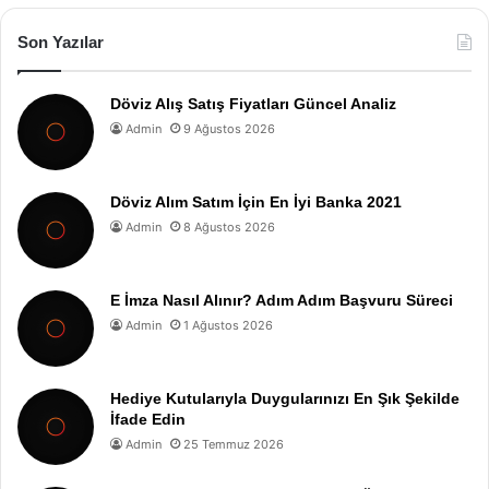
Son Yazılar
Döviz Alış Satış Fiyatları Güncel Analiz
Admin
9 Ağustos 2026
Döviz Alım Satım İçin En İyi Banka 2021
Admin
8 Ağustos 2026
E İmza Nasıl Alınır? Adım Adım Başvuru Süreci
Admin
1 Ağustos 2026
Hediye Kutularıyla Duygularınızı En Şık Şekilde
İfade Edin
Admin
25 Temmuz 2026