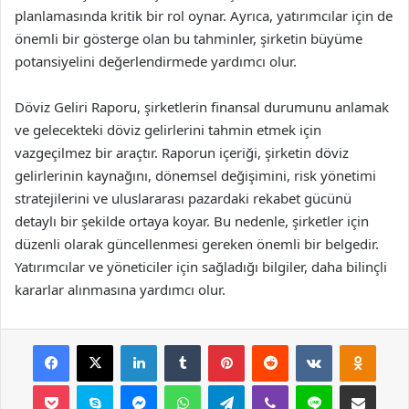
planlamasında kritik bir rol oynar. Ayrıca, yatırımcılar için de
önemli bir gösterge olan bu tahminler, şirketin büyüme
potansiyelini değerlendirmede yardımcı olur.
Döviz Geliri Raporu, şirketlerin finansal durumunu anlamak
ve gelecekteki döviz gelirlerini tahmin etmek için
vazgeçilmez bir araçtır. Raporun içeriği, şirketin döviz
gelirlerinin kaynağını, dönemsel değişimini, risk yönetimi
stratejilerini ve uluslararası pazardaki rekabet gücünü
detaylı bir şekilde ortaya koyar. Bu nedenle, şirketler için
düzenli olarak güncellenmesi gereken önemli bir belgedir.
Yatırımcılar ve yöneticiler için sağladığı bilgiler, daha bilinçli
kararlar alınmasına yardımcı olur.
Facebook
X
LinkedIn
Tumblr
Pinterest
Reddit
VKontakte
Odnok
Pocket
Skype
Messenger
WhatsApp
Telegram
Viber
Line
E-Posta ile payla