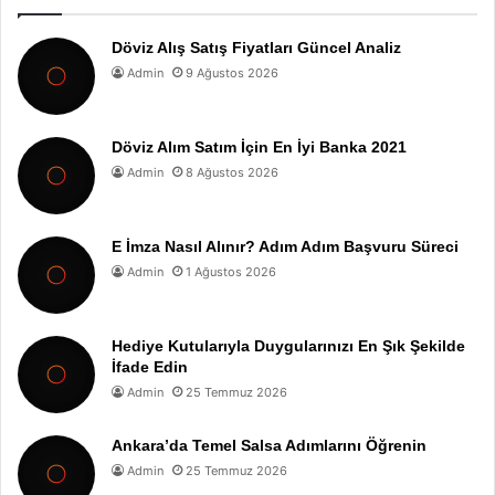
Döviz Alış Satış Fiyatları Güncel Analiz
Admin
9 Ağustos 2026
Döviz Alım Satım İçin En İyi Banka 2021
Admin
8 Ağustos 2026
E İmza Nasıl Alınır? Adım Adım Başvuru Süreci
Admin
1 Ağustos 2026
Hediye Kutularıyla Duygularınızı En Şık Şekilde
İfade Edin
Admin
25 Temmuz 2026
Ankara’da Temel Salsa Adımlarını Öğrenin
Admin
25 Temmuz 2026