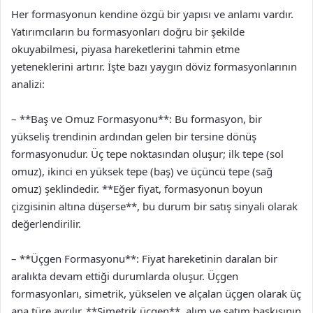
Her formasyonun kendine özgü bir yapısı ve anlamı vardır.
Yatırımcıların bu formasyonları doğru bir şekilde
okuyabilmesi, piyasa hareketlerini tahmin etme
yeteneklerini artırır. İşte bazı yaygın döviz formasyonlarının
analizi:
– **Baş ve Omuz Formasyonu**: Bu formasyon, bir
yükseliş trendinin ardından gelen bir tersine dönüş
formasyonudur. Üç tepe noktasından oluşur; ilk tepe (sol
omuz), ikinci en yüksek tepe (baş) ve üçüncü tepe (sağ
omuz) şeklindedir. **Eğer fiyat, formasyonun boyun
çizgisinin altına düşerse**, bu durum bir satış sinyali olarak
değerlendirilir.
– **Üçgen Formasyonu**: Fiyat hareketinin daralan bir
aralıkta devam ettiği durumlarda oluşur. Üçgen
formasyonları, simetrik, yükselen ve alçalan üçgen olarak üç
ana türe ayrılır. **Simetrik üçgen**, alım ve satım baskısının