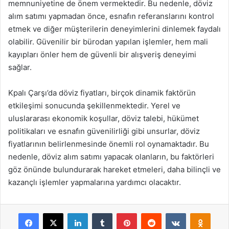
memnuniyetine de önem vermektedir. Bu nedenle, döviz
alım satımı yapmadan önce, esnafın referanslarını kontrol
etmek ve diğer müşterilerin deneyimlerini dinlemek faydalı
olabilir. Güvenilir bir bürodan yapılan işlemler, hem mali
kayıpları önler hem de güvenli bir alışveriş deneyimi
sağlar.
Kpalı Çarşı’da döviz fiyatları, birçok dinamik faktörün
etkileşimi sonucunda şekillenmektedir. Yerel ve
uluslararası ekonomik koşullar, döviz talebi, hükümet
politikaları ve esnafın güvenilirliği gibi unsurlar, döviz
fiyatlarının belirlenmesinde önemli rol oynamaktadır. Bu
nedenle, döviz alım satımı yapacak olanların, bu faktörleri
göz önünde bulundurarak hareket etmeleri, daha bilinçli ve
kazançlı işlemler yapmalarına yardımcı olacaktır.
Facebook
X
LinkedIn
Tumblr
Pinterest
Reddit
VKontakte
Odnok