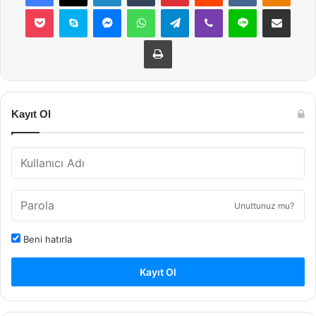
Pocket
Skype
Messenger
WhatsApp
Telegram
Viber
Line
E-Posta ile payla
Yazdır
Kayıt Ol
Unuttunuz mu?
Beni hatırla
Kayıt Ol