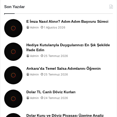
Son Yazılar
E İmza Nasıl Alınır? Adım Adım Başvuru Süreci
Admin
1 Ağustos 2026
Hediye Kutularıyla Duygularınızı En Şık Şekilde
İfade Edin
Admin
25 Temmuz 2026
Ankara’da Temel Salsa Adımlarını Öğrenin
Admin
25 Temmuz 2026
Dolar TL Canlı Döviz Kurları
Admin
24 Temmuz 2026
Dolar Kuru ve Döviz Piyasası Üzerine Analiz