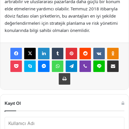
artırabilir ve uluslararası pazarlarda daha güçlü bir konum
elde etmelerine yardımcı olabilir. Temmuz 2018 itibarıyla
döviz fazlası olan şirketlerin, bu avantajları en iyi şekilde
değerlendirmeleri için stratejik planlama ve risk yönetimi
konularında bilgi sahibi olmaları önemlidir.
Facebook
X
LinkedIn
Tumblr
Pinterest
Reddit
VKontakte
Odnok
Pocket
Skype
Messenger
WhatsApp
Telegram
Viber
Line
E-Posta ile payla
Yazdır
Kayıt Ol