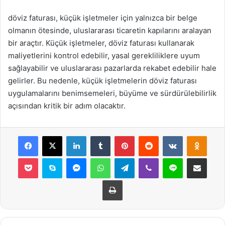
döviz faturası, küçük işletmeler için yalnızca bir belge
olmanın ötesinde, uluslararası ticaretin kapılarını aralayan
bir araçtır. Küçük işletmeler, döviz faturası kullanarak
maliyetlerini kontrol edebilir, yasal gerekliliklere uyum
sağlayabilir ve uluslararası pazarlarda rekabet edebilir hale
gelirler. Bu nedenle, küçük işletmelerin döviz faturası
uygulamalarını benimsemeleri, büyüme ve sürdürülebilirlik
açısından kritik bir adım olacaktır.
Facebook
X
LinkedIn
Tumblr
Pinterest
Reddit
VKontakte
Odnok
Pocket
Skype
Messenger
WhatsApp
Telegram
Viber
Line
E-Posta ile payla
Yazdır