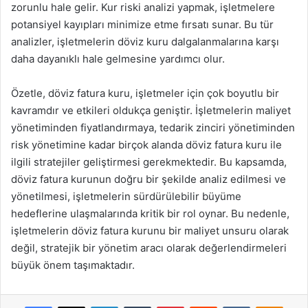
zorunlu hale gelir. Kur riski analizi yapmak, işletmelere
potansiyel kayıpları minimize etme fırsatı sunar. Bu tür
analizler, işletmelerin döviz kuru dalgalanmalarına karşı
daha dayanıklı hale gelmesine yardımcı olur.
Özetle, döviz fatura kuru, işletmeler için çok boyutlu bir
kavramdır ve etkileri oldukça geniştir. İşletmelerin maliyet
yönetiminden fiyatlandırmaya, tedarik zinciri yönetiminden
risk yönetimine kadar birçok alanda döviz fatura kuru ile
ilgili stratejiler geliştirmesi gerekmektedir. Bu kapsamda,
döviz fatura kurunun doğru bir şekilde analiz edilmesi ve
yönetilmesi, işletmelerin sürdürülebilir büyüme
hedeflerine ulaşmalarında kritik bir rol oynar. Bu nedenle,
işletmelerin döviz fatura kurunu bir maliyet unsuru olarak
değil, stratejik bir yönetim aracı olarak değerlendirmeleri
büyük önem taşımaktadır.
Facebook
X
LinkedIn
Tumblr
Pinterest
Reddit
VKontakte
Odnok