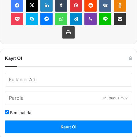
Pocket
Skype
Messenger
WhatsApp
Telegram
Viber
Line
E-Posta ile payla
Yazdır
Kayıt Ol
Unuttunuz mu?
Beni hatırla
Kayıt Ol