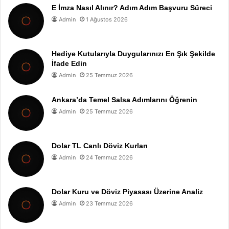
E İmza Nasıl Alınır? Adım Adım Başvuru Süreci
Admin
1 Ağustos 2026
Hediye Kutularıyla Duygularınızı En Şık Şekilde
İfade Edin
Admin
25 Temmuz 2026
Ankara’da Temel Salsa Adımlarını Öğrenin
Admin
25 Temmuz 2026
Dolar TL Canlı Döviz Kurları
Admin
24 Temmuz 2026
Dolar Kuru ve Döviz Piyasası Üzerine Analiz
Admin
23 Temmuz 2026