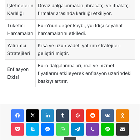
İşletmelerin
Döviz dalgalanmaları, ihracatçı ve ithalatçı
Karlılığı
firmalar arasında karlılığı etkiliyor.
Tüketici
Euro’nun değer kaybı, yurtdışı seyahat
Harcamaları
harcamalarını etkiledi.
Yatırımcı
Kısa ve uzun vadeli yatırım stratejileri
Stratejileri
geliştirilmiştir.
Euro dalgalanmaları, mal ve hizmet
Enflasyon
fiyatlarını etkileyerek enflasyon üzerindeki
Etkisi
baskıyı artırır.
Facebook
X
LinkedIn
Tumblr
Pinterest
Reddit
VKontakte
Odnok
Pocket
Skype
Messenger
WhatsApp
Telegram
Viber
Line
E-Posta ile payla
Yazdır