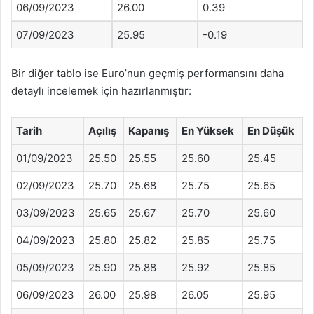
06/09/2023
26.00
0.39
07/09/2023
25.95
-0.19
Bir diğer tablo ise Euro’nun geçmiş performansını daha
detaylı incelemek için hazırlanmıştır:
Tarih
Açılış
Kapanış
En Yüksek
En Düşük
01/09/2023
25.50
25.55
25.60
25.45
02/09/2023
25.70
25.68
25.75
25.65
03/09/2023
25.65
25.67
25.70
25.60
04/09/2023
25.80
25.82
25.85
25.75
05/09/2023
25.90
25.88
25.92
25.85
06/09/2023
26.00
25.98
26.05
25.95