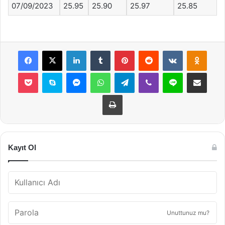
07/09/2023
25.95
25.90
25.97
25.85
Facebook
X
LinkedIn
Tumblr
Pinterest
Reddit
VKontakte
Odnok
Pocket
Skype
Messenger
WhatsApp
Telegram
Viber
Line
E-Posta ile payla
Yazdır
Kayıt Ol
Unuttunuz mu?