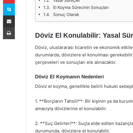
Yasal Süreçler
Skype
El Koyma Sürecinin Sonuçları
Sonuç Olarak
E-Posta ile paylaş
Yazdır
Döviz El Konulabilir: Yasal Sü
Döviz, uluslararası ticaretin ve ekonomik etkil
durumlarda, dövizlere el konulması gerekebilir
çerçeveleri ve sonuçları ele alınacaktır.
Döviz El Koymanın Nedenleri
Döviz el koyma, genellikle belirli hukuki sebepl
1. **Borçların Tahsili**: Bir kişinin ya da kurum
amacıyla dövizlerine el konulabilir.
2. **Suç Gelirleri**: Suçla elde edilen kazançl
durumunda, dövizlere el konulabilir.