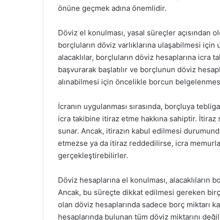
önüne geçmek adına önemlidir.
Döviz el konulması, yasal süreçler açısından ol
borçluların döviz varlıklarına ulaşabilmesi içi
alacaklılar, borçluların döviz hesaplarına icra t
başvurarak başlatılır ve borçlunun döviz hesapla
alınabilmesi için öncelikle borcun belgelenme
İcranın uygulanması sırasında, borçluya tebliga
icra takibine itiraz etme hakkına sahiptir. İtira
sunar. Ancak, itirazın kabul edilmesi durumunda,
etmezse ya da itiraz reddedilirse, icra memurla
gerçekleştirebilirler.
Döviz hesaplarına el konulması, alacaklıların bo
Ancak, bu süreçte dikkat edilmesi gereken birç
olan döviz hesaplarında sadece borç miktarı kada
hesaplarında bulunan tüm döviz miktarını değil,