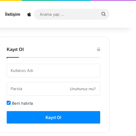
Sitemap
Arama
İletişim
yap
...
Kayıt Ol
Unuttunuz mu?
Beni hatırla
Kayıt Ol