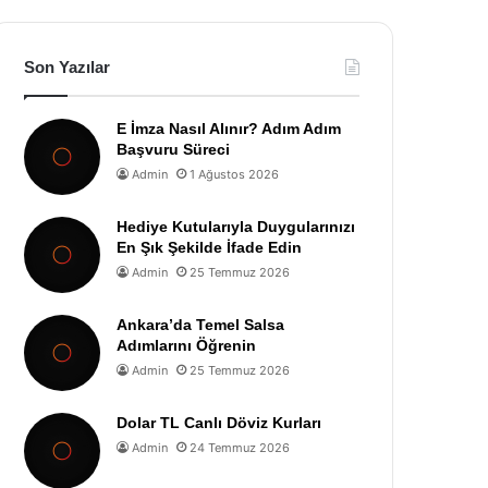
Son Yazılar
E İmza Nasıl Alınır? Adım Adım
Başvuru Süreci
Admin
1 Ağustos 2026
Hediye Kutularıyla Duygularınızı
En Şık Şekilde İfade Edin
Admin
25 Temmuz 2026
Ankara’da Temel Salsa
Adımlarını Öğrenin
Admin
25 Temmuz 2026
Dolar TL Canlı Döviz Kurları
Admin
24 Temmuz 2026