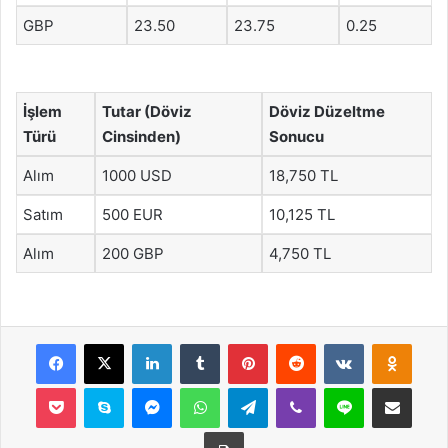
GBP
23.50
23.75
0.25
İşlem
Tutar (Döviz
Döviz Düzeltme
Türü
Cinsinden)
Sonucu
Alım
1000 USD
18,750 TL
Satım
500 EUR
10,125 TL
Alım
200 GBP
4,750 TL
Facebook
X
LinkedIn
Tumblr
Pinterest
Reddit
VKontakte
Odnok
Pocket
Skype
Messenger
WhatsApp
Telegram
Viber
Line
E-Posta ile payla
Yazdır