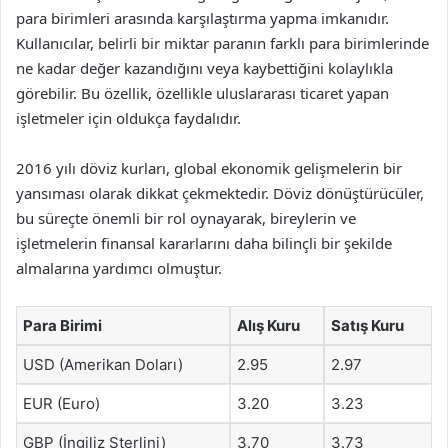
para birimleri arasında karşılaştırma yapma imkanıdır.
Kullanıcılar, belirli bir miktar paranın farklı para birimlerinde
ne kadar değer kazandığını veya kaybettiğini kolaylıkla
görebilir. Bu özellik, özellikle uluslararası ticaret yapan
işletmeler için oldukça faydalıdır.
2016 yılı döviz kurları, global ekonomik gelişmelerin bir
yansıması olarak dikkat çekmektedir. Döviz dönüştürücüler,
bu süreçte önemli bir rol oynayarak, bireylerin ve
işletmelerin finansal kararlarını daha bilinçli bir şekilde
almalarına yardımcı olmuştur.
Para Birimi
Alış Kuru
Satış Kuru
USD (Amerikan Doları)
2.95
2.97
EUR (Euro)
3.20
3.23
GBP (İngiliz Sterlini)
3.70
3.73