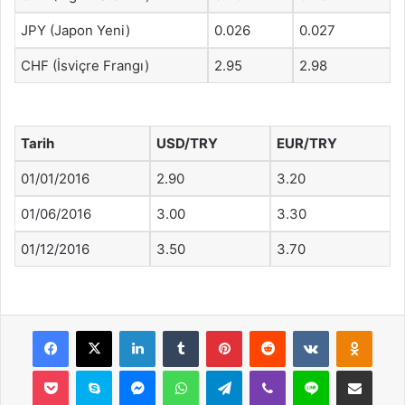
JPY (Japon Yeni)
0.026
0.027
CHF (İsviçre Frangı)
2.95
2.98
Tarih
USD/TRY
EUR/TRY
01/01/2016
2.90
3.20
01/06/2016
3.00
3.30
01/12/2016
3.50
3.70
Facebook
X
LinkedIn
Tumblr
Pinterest
Reddit
VKontakte
Odnok
Pocket
Skype
Messenger
WhatsApp
Telegram
Viber
Line
E-Posta ile payla