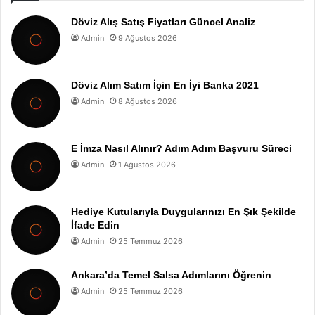
Döviz Alış Satış Fiyatları Güncel Analiz
Admin
9 Ağustos 2026
Döviz Alım Satım İçin En İyi Banka 2021
Admin
8 Ağustos 2026
E İmza Nasıl Alınır? Adım Adım Başvuru Süreci
Admin
1 Ağustos 2026
Hediye Kutularıyla Duygularınızı En Şık Şekilde
İfade Edin
Admin
25 Temmuz 2026
Ankara’da Temel Salsa Adımlarını Öğrenin
Admin
25 Temmuz 2026