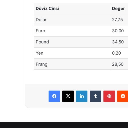
Döviz Cinsi
Değer
Dolar
27,75
Euro
30,00
Pound
34,50
Yen
0,20
Frang
28,50
Facebook
X
LinkedIn
Tumblr
Pintere