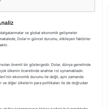
naliz
i dalgalanmalar ve global ekonomik gelişmeler
akalede, Dolar’ın güncel durumu, etkileyen faktörler
ktır.
ansıtan önemli bir göstergedir. Dolar, dünya genelinde
irçok ülkenin ticaretinde anahtar rol oynamaktadır.
leri’nin ekonomik durumu ile değil, aynı zamanda
 ve diğer ülkelerin para politikaları ile de doğrudan
arşı değer kazanmasının birkaç nedeni bulunmaktadır.