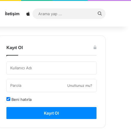
Sitemap
Arama
İletişim
yap
...
Kayıt Ol
Unuttunuz mu?
Beni hatırla
Kayıt Ol