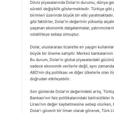
Döviz piyasalarında Dolar’ın durumu, dünya gen
sürekli değişiklik göstermektedir. Türkiye gibi 
birimleri üzerinde büyük bir etki yaratmaktadır. 
gibi faktörler, Dolar’ın değerinin yükselip al
yaşanan ekonomik dalgalanmalar, yatırımcıların 
volatiliteye sebep olmuştur.
Dolar, uluslararası ticarette en yaygın kullanıla
büyük bir öneme sahiptir. Merkez bankalarının d
Bu durum, Dolar’ın global piyasalardaki gücünü 
sadece ekonomik verilerle değil, aynı zamanda j
ABD’nin dış politikası ve diğer ülkelerle olan ili
doğrudan etkileyebilir.
Son günlerde Dolar’ın değerindeki artış, Türki
Bankası’nın faiz politikalarındaki belirsizlikler 
Lirası’nın değer kaybetmesine sebep olurken, bu 
Dolar’ı güvenli bir liman olarak görerek, Türk L