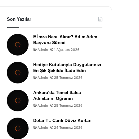
Son Yazılar
E İmza Nasıl Alınır? Adım Adım
Başvuru Süreci
Admin
1 Ağustos 2026
Hediye Kutularıyla Duygularınızı
En Şık Şekilde İfade Edin
Admin
25 Temmuz 2026
Ankara’da Temel Salsa
Adımlarını Öğrenin
Admin
25 Temmuz 2026
Dolar TL Canlı Döviz Kurları
Admin
24 Temmuz 2026