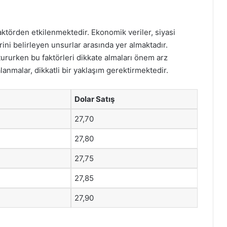
aktörden etkilenmektedir. Ekonomik veriler, siyasi
rini belirleyen unsurlar arasında yer almaktadır.
uştururken bu faktörleri dikkate almaları önem arz
alanmalar, dikkatli bir yaklaşım gerektirmektedir.
Dolar Satış
27,70
27,80
27,75
27,85
27,90