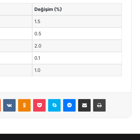
Değişim (%)
1.5
0.5
2.0
0.1
1.0
st
Reddit
VKontakte
Odnoklassniki
Pocket
Skype
Messenger
E-Posta ile paylaş
Yazdır