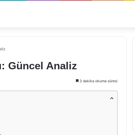
liz
: Güncel Analiz
3 dakika okuma süresi
ı