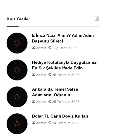
Son Yazılar
E İmza Nasıl Alınır? Adım Adım
Başvuru Süreci
Admin
1 Ağustos 2026
Hediye Kutularıyla Duygularınızı
En Şık Şekilde İfade Edin
Admin
25 Temmuz 2026
Ankara’da Temel Salsa
Adımlarını Öğrenin
Admin
25 Temmuz 2026
Dolar TL Canlı Döviz Kurları
Admin
24 Temmuz 2026