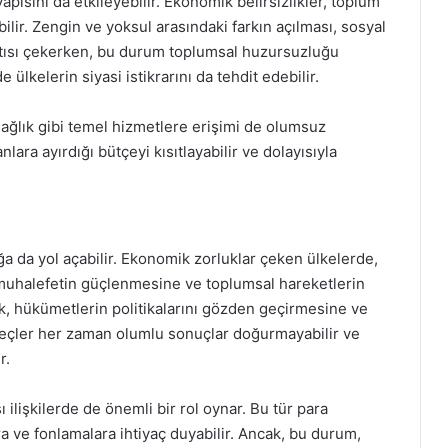
pısını da etkileyebilir. Ekonomik belirsizlikler, toplum
bilir. Zengin ve yoksul arasındaki farkın açılması, sosyal
kıntısı çekerken, bu durum toplumsal huzursuzluğu
e ülkelerin siyasi istikrarını da tehdit edebilir.
sağlık gibi temel hizmetlere erişimi de olumsuz
anlara ayırdığı bütçeyi kısıtlayabilir ve dolayısıyla
ığa da yol açabilir. Ekonomik zorluklar çeken ülkelerde,
muhalefetin güçlenmesine ve toplumsal hareketlerin
ık, hükümetlerin politikalarını gözden geçirmesine ve
üreçler her zaman olumlu sonuçlar doğurmayabilir ve
r.
 ilişkilerde de önemli bir rol oynar. Bu tür para
ra ve fonlamalara ihtiyaç duyabilir. Ancak, bu durum,