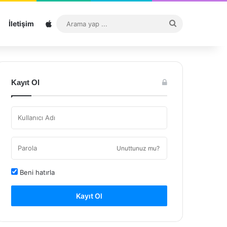
Sitemap
Arama
İletişim
yap
...
Kayıt Ol
Unuttunuz mu?
Beni hatırla
Kayıt Ol