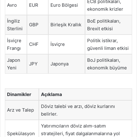
ECB politikaları,
Avro
EUR
Euro Bölgesi
ekonomik krizler
İngiliz
BoE politikaları,
GBP
Birleşik Krallık
Sterlini
Brexit etkisi
İsviçre
Politik istikrar,
CHF
İsviçre
Frangı
güvenli liman etkisi
Japon
BoJ politikaları,
JPY
Japonya
Yeni
ekonomik büyüme
Dinamikler
Açıklama
Döviz talebi ve arzı, döviz kurlarını
Arz ve Talep
belirler.
Yatırımcıların döviz alım-satım
Spekülasyon
stratejileri, fiyat dalgalanmalarına yol