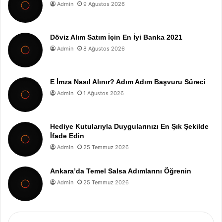
Admin
9 Ağustos 2026
Döviz Alım Satım İçin En İyi Banka 2021
Admin
8 Ağustos 2026
E İmza Nasıl Alınır? Adım Adım Başvuru Süreci
Admin
1 Ağustos 2026
Hediye Kutularıyla Duygularınızı En Şık Şekilde
İfade Edin
Admin
25 Temmuz 2026
Ankara’da Temel Salsa Adımlarını Öğrenin
Admin
25 Temmuz 2026