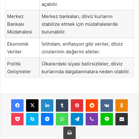
açabilir.
Merkez
Merkez bankaları, döviz kurlarını
Bankası
stabilize etmek için müdahalelerde
Müdahalesi
bulunabilir.
Ekonomik
İstihdam, enflasyon gibi veriler, döviz
Veriler
cinslerinin değerini etkiler.
Politik
Ülkelerdeki siyasi belirsizlikler, döviz
Gelişmeler
kurlarında dalgalanmalara neden olabilir.
Facebook
X
LinkedIn
Tumblr
Pinterest
Reddit
VKontakte
Odnok
Pocket
Skype
Messenger
WhatsApp
Telegram
Viber
Line
E-Posta ile payla
Yazdır