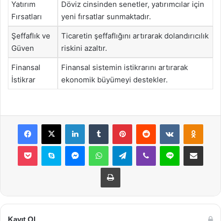
Yatırım
Döviz cinsinden senetler, yatırımcılar için
Fırsatları
yeni fırsatlar sunmaktadır.
Şeffaflık ve
Ticaretin şeffaflığını artırarak dolandırıcılık
Güven
riskini azaltır.
Finansal
Finansal sistemin istikrarını artırarak
İstikrar
ekonomik büyümeyi destekler.
Facebook
X
LinkedIn
Tumblr
Pinterest
Reddit
VKontakte
Odnok
Pocket
Skype
Messenger
WhatsApp
Telegram
Viber
Line
E-Posta ile payla
Yazdır
Kayıt Ol