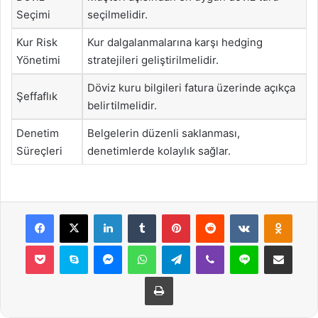
Seçimi
seçilmelidir.
Kur Risk
Kur dalgalanmalarına karşı hedging
Yönetimi
stratejileri geliştirilmelidir.
Döviz kuru bilgileri fatura üzerinde açıkça
Şeffaflık
belirtilmelidir.
Denetim
Belgelerin düzenli saklanması,
Süreçleri
denetimlerde kolaylık sağlar.
Facebook
X
LinkedIn
Tumblr
Pinterest
Reddit
VKontakte
Odnok
Pocket
Skype
Messenger
WhatsApp
Telegram
Viber
Line
E-Posta ile payla
Yazdır