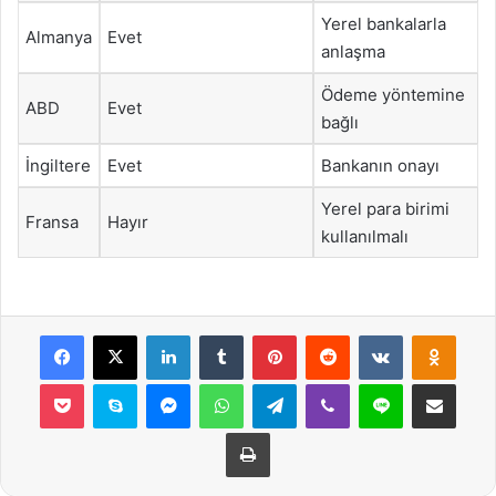
Yerel bankalarla
Almanya
Evet
anlaşma
Ödeme yöntemine
ABD
Evet
bağlı
İngiltere
Evet
Bankanın onayı
Yerel para birimi
Fransa
Hayır
kullanılmalı
Facebook
X
LinkedIn
Tumblr
Pinterest
Reddit
VKontakte
Odnok
Pocket
Skype
Messenger
WhatsApp
Telegram
Viber
Line
E-Posta ile payla
Yazdır