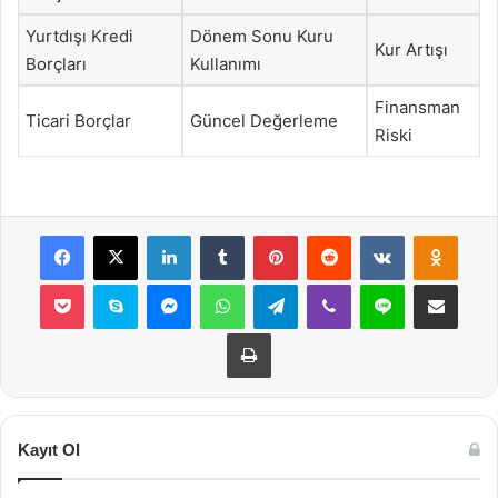
Yurtdışı Kredi
Dönem Sonu Kuru
Kur Artışı
Borçları
Kullanımı
Finansman
Ticari Borçlar
Güncel Değerleme
Riski
Facebook
X
LinkedIn
Tumblr
Pinterest
Reddit
VKontakte
Odnok
Pocket
Skype
Messenger
WhatsApp
Telegram
Viber
Line
E-Posta ile payla
Yazdır
Kayıt Ol