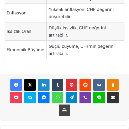
Yüksek enflasyon, CHF değerini
Enflasyon
düşürebilir.
Düşük işsizlik, CHF değerini
İşsizlik Oranı
artırabilir.
Güçlü büyüme, CHF’nin değerini
Ekonomik Büyüme
artırabilir.
Facebook
X
LinkedIn
Tumblr
Pinterest
Reddit
VKontakte
Odnok
Pocket
Skype
Messenger
WhatsApp
Telegram
Viber
Line
E-Posta ile payla
Yazdır