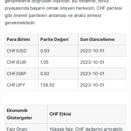
gelişmelerle doğrudan ilişkilidir. Bu nedenle, döviz
piyasasında başarılı olmak isteyen herkesin, CHF paritesi
gibi önemli pariteleri anlaması ve analiz etmesi
gerekmektedir.
Para Birimi
Parite Değeri
Son Güncelleme
CHF/USD
0.93
2023-10-01
CHF/EUR
1.05
2023-10-01
CHF/GBP
0.82
2023-10-01
CHF/JPY
138.50
2023-10-01
Ekonomik
CHF Etkisi
Göstergeler
Faiz Oranı
Yüksek faiz, CHF değerini artırabilir.