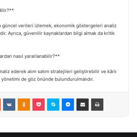
dilir?**
çin güncel verileri izlemek, ekonomik göstergeleri analiz
r. Ayrıca, güvenilir kaynaklardan bilgi almak da kritik
ardan nasıl yararlanabilir?**
aliz ederek alım satım stratejileri geliştirebilir ve kârlı
isk yönetimi de göz önünde bulundurulmalıdır.
st
Reddit
VKontakte
Odnoklassniki
Pocket
Skype
Messenger
E-Posta ile paylaş
Yazdır