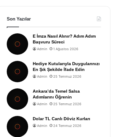
Son Yazılar
E İmza Nasıl Alınır? Adım Adım
Başvuru Süreci
Admin
1 Ağustos 2026
Hediye Kutularıyla Duygularınızı
En Şık Şekilde İfade Edin
Admin
25 Temmuz 2026
Ankara’da Temel Salsa
Adımlarını Öğrenin
Admin
25 Temmuz 2026
Dolar TL Canlı Döviz Kurları
Admin
24 Temmuz 2026