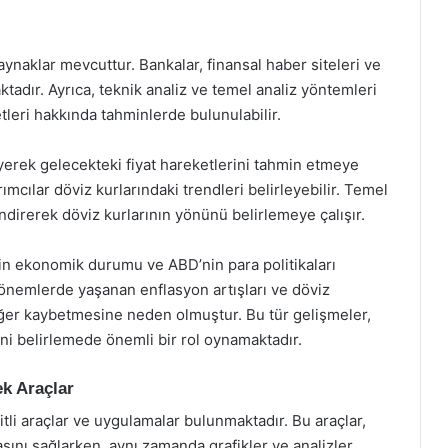
kaynaklar mevcuttur. Bankalar, finansal haber siteleri ve
ktadır. Ayrıca, teknik analiz ve temel analiz yöntemleri
tleri hakkında tahminlerde bulunulabilir.
eyerek gelecekteki fiyat hareketlerini tahmin etmeye
rımcılar döviz kurlarındaki trendleri belirleyebilir. Temel
endirerek döviz kurlarının yönünü belirlemeye çalışır.
 ekonomik durumu ve ABD’nin para politikaları
önemlerde yaşanan enflasyon artışları ve döviz
değer kaybetmesine neden olmuştur. Bu tür gelişmeler,
rini belirlemede önemli bir rol oynamaktadır.
ek Araçlar
şitli araçlar ve uygulamalar bulunmaktadır. Bu araçlar,
masını sağlarken, aynı zamanda grafikler ve analizler