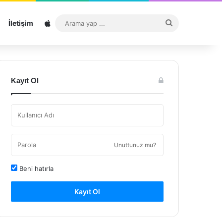
Sitemap
Arama
İletişim
yap
...
Kayıt Ol
Unuttunuz mu?
Beni hatırla
Kayıt Ol