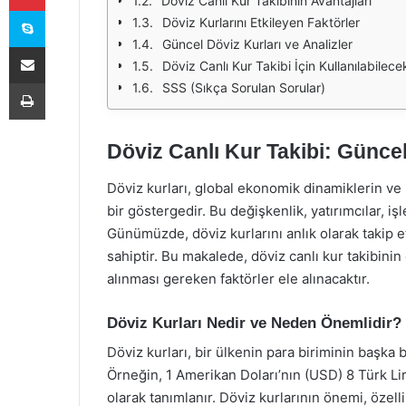
Döviz Canlı Kur Takibinin Avantajları
Skype
Döviz Kurlarını Etkileyen Faktörler
Güncel Döviz Kurları ve Analizler
E-Posta ile paylaş
Döviz Canlı Kur Takibi İçin Kullanılabilece
Yazdır
SSS (Sıkça Sorulan Sorular)
Döviz Canlı Kur Takibi: Güncel 
Döviz kurları, global ekonomik dinamiklerin ve p
bir göstergedir. Bu değişkenlik, yatırımcılar, işl
Günümüzde, döviz kurlarını anlık olarak takip e
sahiptir. Bu makalede, döviz canlı kur takibinin
alınması gereken faktörler ele alınacaktır.
Döviz Kurları Nedir ve Neden Önemlidir?
Döviz kurları, bir ülkenin para biriminin başka b
Örneğin, 1 Amerikan Doları’nın (USD) 8 Türk Li
olarak tanımlanır. Döviz kurlarının önemi, özelli