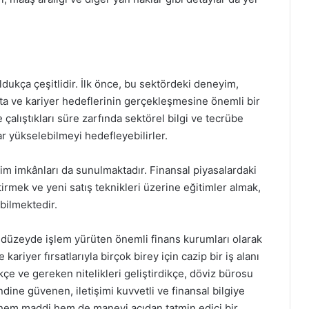
oldukça çeşitlidir. İlk önce, bu sektördeki deneyim,
kta ve kariyer hedeflerinin gerçekleşmesine önemli bir
çalıştıkları süre zarfında sektörel bilgi ve tecrübe
r yükselebilmeyi hedefleyebilirler.
itim imkânları da sunulmaktadır. Finansal piyasalardaki
iştirmek ve yeni satış teknikleri üzerine eğitimler almak,
bilmektedir.
 düzeyde işlem yürüten önemli finans kurumları olarak
ariyer fırsatlarıyla birçok birey için cazip bir iş alanı
ttikçe ve gereken nitelikleri geliştirdikçe, döviz bürosu
endine güvenen, iletişimi kuvvetli ve finansal bilgiye
, hem maddi hem de manevi açıdan tatmin edici bir