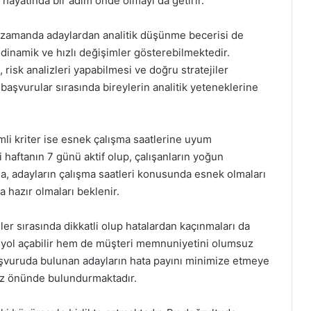
a hayatında bir adım önde olmayı da getirir.
ı zamanda adaylardan analitik düşünme becerisi de
dinamik ve hızlı değişimler gösterebilmektedir.
 risk analizleri yapabilmesi ve doğru stratejiler
başvurular sırasında bireylerin analitik yeteneklerine
mli kriter ise esnek çalışma saatlerine uyum
 haftanın 7 günü aktif olup, çalışanların yoğun
a, adayların çalışma saatleri konusunda esnek olmaları
 hazır olmaları beklenir.
ler sırasında dikkatli olup hatalardan kaçınmaları da
a yol açabilir hem de müşteri memnuniyetini olumsuz
başvuruda bulunan adayların hata payını minimize etmeye
 göz önünde bulundurmaktadır.