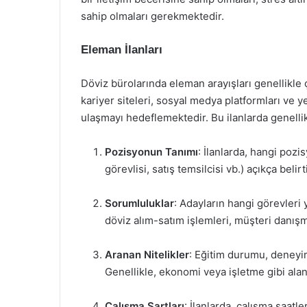
sahip olmaları gerekmektedir.
Eleman İlanları
Döviz bürolarında eleman arayışları genellikle çeş
kariyer siteleri, sosyal medya platformları ve ye
ulaşmayı hedeflemektedir. Bu ilanlarda genellik
Pozisyonun Tanımı
: İlanlarda, hangi pozi
görevlisi, satış temsilcisi vb.) açıkça belirti
Sorumluluklar
: Adayların hangi görevleri y
döviz alım-satım işlemleri, müşteri danışma
Aranan Nitelikler
: Eğitim durumu, deneyim, d
Genellikle, ekonomi veya işletme gibi ala
Çalışma Şartları
: İlanlarda, çalışma saatle