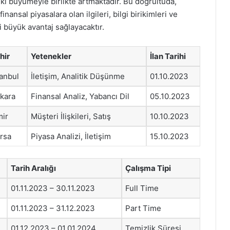
ki büyümeyle birlikte artmaktadır. Bu doğrultuda,
ansal piyasalara olan ilgileri, bilgi birikimleri ve
ri büyük avantaj sağlayacaktır.
hir
Yetenekler
İlan Tarihi
tanbul
İletişim, Analitik Düşünme
01.10.2023
kara
Finansal Analiz, Yabancı Dil
05.10.2023
mir
Müşteri İlişkileri, Satış
10.10.2023
rsa
Piyasa Analizi, İletişim
15.10.2023
Tarih Aralığı
Çalışma Tipi
01.11.2023 – 30.11.2023
Full Time
01.11.2023 – 31.12.2023
Part Time
01.12.2023 – 01.01.2024
Temizlik Süresi