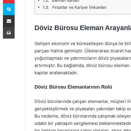
Eleman İlanları
Skype
Fırsatlar ve Kariyer İmkanları
E-Posta ile paylaş
Döviz Bürosu Eleman Arayanlar:
Yazdır
Gelişen ekonomi ve küreselleşen dünya ile birl
parçası haline gelmiştir. Ülkelerarası ticaret h
yoğunlaşması ve yatırımcıların döviz piyasaların
artırmıştır. Bu bağlamda, döviz bürosu eleman ara
kapılar aralamaktadır.
Döviz Bürosu Elemanlarının Rolü
Döviz bürolarında çalışan elemanlar, müşteri il
gerçekleştirmek ve piyasaları yakından takip e
Bu nedenle, döviz bürolarında çalışmak isteyen
odaklı bir yaklaşım sergilemesi beklenmektedir.
bir iletişim becerisine sahip olmaları, stres a