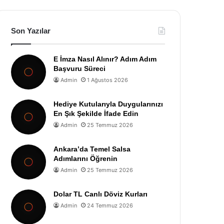
Son Yazılar
E İmza Nasıl Alınır? Adım Adım
Başvuru Süreci
Admin
1 Ağustos 2026
Hediye Kutularıyla Duygularınızı
En Şık Şekilde İfade Edin
Admin
25 Temmuz 2026
Ankara’da Temel Salsa
Adımlarını Öğrenin
Admin
25 Temmuz 2026
Dolar TL Canlı Döviz Kurları
Admin
24 Temmuz 2026