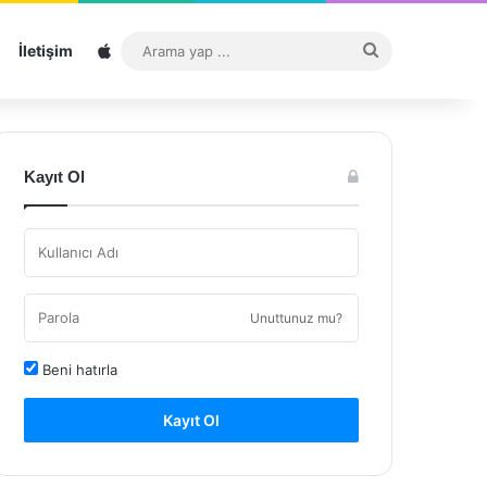
Sitemap
Arama
İletişim
yap
...
Kayıt Ol
Unuttunuz mu?
Beni hatırla
Kayıt Ol