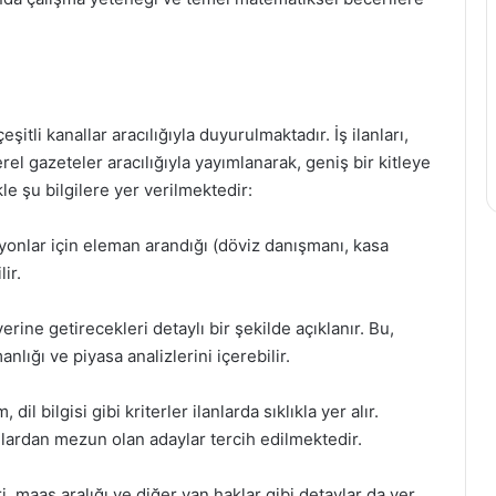
itli kanallar aracılığıyla duyurulmaktadır. İş ilanları,
rel gazeteler aracılığıyla yayımlanarak, geniş bir kitleye
le şu bilgilere yer verilmektedir:
syonlar için eleman arandığı (döviz danışmanı, kasa
lir.
erine getirecekleri detaylı bir şekilde açıklanır. Bu,
nlığı ve piyasa analizlerini içerebilir.
il bilgisi gibi kriterler ilanlarda sıklıkla yer alır.
nlardan mezun olan adaylar tercih edilmektedir.
ri, maaş aralığı ve diğer yan haklar gibi detaylar da yer