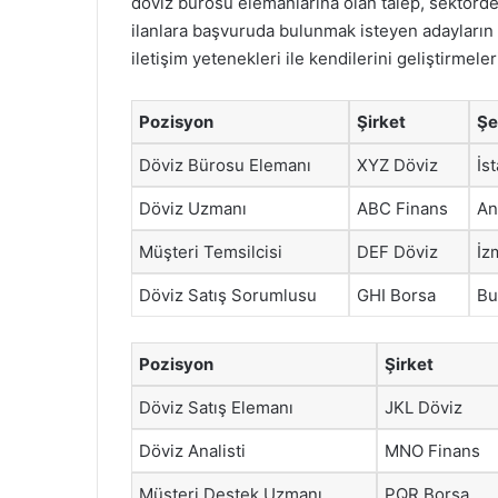
döviz bürosu elemanlarına olan talep, sektörde
ilanlara başvuruda bulunmak isteyen adayların fin
iletişim yetenekleri ile kendilerini geliştirmele
Pozisyon
Şirket
Şe
Döviz Bürosu Elemanı
XYZ Döviz
İs
Döviz Uzmanı
ABC Finans
An
Müşteri Temsilcisi
DEF Döviz
İz
Döviz Satış Sorumlusu
GHI Borsa
Bu
Pozisyon
Şirket
Döviz Satış Elemanı
JKL Döviz
Döviz Analisti
MNO Finans
Müşteri Destek Uzmanı
PQR Borsa