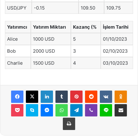
USD/JPY
-0.15
109.50
109.75
Yatırımcı
Yatırım Miktarı
Kazanç (%
İşlem Tarihi
Alice
1000 USD
5
01/10/2023
Bob
2000 USD
3
02/10/2023
Charlie
1500 USD
4
03/10/2023
Facebook
X
LinkedIn
Tumblr
Pinterest
Reddit
VKontakte
Odnok
Pocket
Skype
Messenger
WhatsApp
Telegram
Viber
Line
E-Posta ile payla
Yazdır