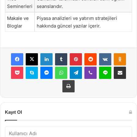
Seminerleri
seanslarıdır.
Makale ve
Piyasa analizleri ve yatırım stratejileri
Bloglar
hakkında güncel yazılar içerir.
Facebook
X
LinkedIn
Tumblr
Pinterest
Reddit
VKontakte
Odnok
Pocket
Skype
Messenger
WhatsApp
Telegram
Viber
Line
E-Posta ile payla
Yazdır
Kayıt Ol