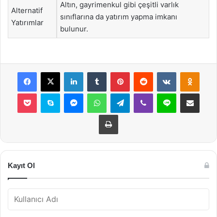
Altın, gayrimenkul gibi çeşitli varlık
Alternatif
sınıflarına da yatırım yapma imkanı
Yatırımlar
bulunur.
Facebook
X
LinkedIn
Tumblr
Pinterest
Reddit
VKontakte
Odnok
Pocket
Skype
Messenger
WhatsApp
Telegram
Viber
Line
E-Posta ile payla
Yazdır
Kayıt Ol