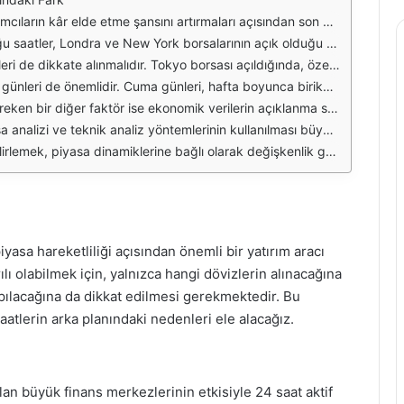
 neden olurken, belirli zaman dilimlerinde işlem hacmi ve volatilite artışı gözlemlenmektedir. Bu nedenle, döviz alım satım işlemlerinin hangi saatlerde yapılacağı, yatırımcılar için stratejik bir karar olmalıdır.
ndra borsasının açılışı, döviz piyasasında büyük hareketlilik yaratmakta ve sıklıkla fiyatların hızlı bir şekilde değişmesine neden olmaktadır. Bu nedenle, Londra borsasının açılış saatlerinde döviz alım satım işlemleri gerçekleştirmek, yatırımcılar için avantaj sağlayabilir.
Bu saatler, Asya pazarında işlem yapan yatırımcılar için önemli fırsatlar sunmaktadır. Dolayısıyla, Asya'daki piyasa açılış saatleri de döviz alımında dikkate alınması gereken bir diğer önemli faktördür.
irlikte, haftanın başındaki Pazartesi günleri, yatırımcıların yeni stratejiler belirlemesi açısından kritik bir öneme sahiptir. Bu günlerde döviz kurlarında dalgalanmalar yaşanabilir ve uygun alım fırsatları ortaya çıkabilir.
çabilir. Bu nedenle, önemli ekonomik takvimlere göz atmak ve bu saatlerde işlem yapmak, yatırımcılar için stratejik bir yaklaşım olacaktır. Ekonomik veriler genellikle sabah saatlerinde açıklandığı için, bu saatler de döviz alımında değerlendirilmelidir.
irenç seviyelerini belirlemek gibi teknik analiz yöntemleri ile en uygun alım zamanını tespit edebilirler. Bu tür analizler, yatırımcıların daha bilinçli ve stratejik kararlar almasına yardımcı olacaktır.
 doğrultuda şekillendirmeleri, başarılı bir döviz ticareti için kritik bir adımdır. Piyasa saatlerini ve ekonomik verilerin açıklanma zamanlarını dikkate almak, döviz alımında en iyi sonuçları elde etme şansını artıracaktır.
yasa hareketliliği açısından önemli bir yatırım aracı
lı olabilmek için, yalnızca hangi dövizlerin alınacağına
pılacağına da dikkat edilmesi gerekmektedir. Bu
aatlerin arka planındaki nedenleri ele alacağız.
lan büyük finans merkezlerinin etkisiyle 24 saat aktif