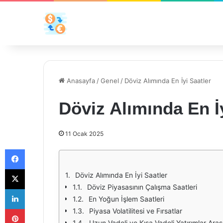
Anasayfa
/
Genel
/
Döviz Alımında En İyi Saatler
Döviz Alımında En İy
11 Ocak 2025
Facebook
X
Döviz Alımında En İyi Saatler
Döviz Piyasasının Çalışma Saatleri
LinkedIn
En Yoğun İşlem Saatleri
Pinterest
Piyasa Volatilitesi ve Fırsatlar
Uzun Vadeli ve Kısa Vadeli Yatırımlar Ara