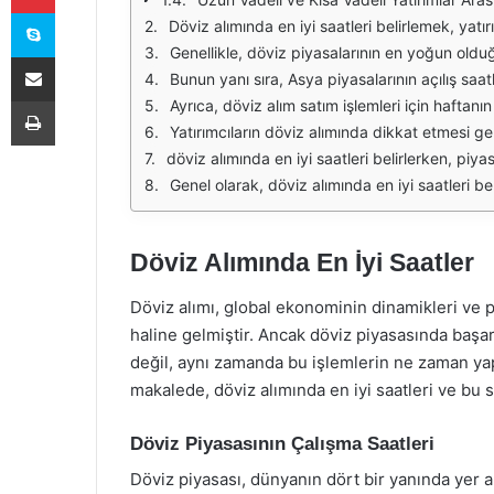
Skype
Döviz alımında en iyi saatleri belirlemek, yatırımcıların kâr elde etme şansını artırmaları açısından son derece önemlidir. Piyasa dinamikleri, döviz kurlarının dalgalanmasına
Genellikle, döviz piyasalarının en yoğun olduğu saatler, Londra ve New York borsalarının açık olduğu zaman dilimlerine denk gelir. Bu saatler, piyasa katılımcılarının büyük bir kısmının aktif olduğu dönemlerdir. Özellikle Lo
E-Posta ile paylaş
Bunun yanı sıra, Asya piyasalarının açılış saatleri de dikkate alınmalıdır. Tokyo borsası açıldığında, özellikle Asya para birimlerinde hareketlilik artmaktadır. 
Yazdır
Ayrıca, döviz alım satım işlemleri için haftanın günleri de önemlidir. Cuma günleri, hafta boyunca biriken piyasa haberleri ve gelişmeleri nedeniyle daha hareketli geçebilir. Bununla b
Yatırımcıların döviz alımında dikkat etmesi gereken bir diğer faktör ise ekonomik verilerin açıklanma saatleridir. Özellikle, ABD'deki ekonomik verilerin açıklanması, döviz kurlarında ani hareketlere yol a
döviz alımında en iyi saatleri belirlerken, piyasa analizi ve teknik analiz yöntemlerinin kullanılması büyük önem taşımaktadır. Yatırımcılar, grafik okumak, destek ve d
Genel olarak, döviz alımında en iyi saatleri belirlemek, piyasa dinamiklerine bağlı olarak değişkenlik göstermektedir. Yatırımcıların bu saatleri takip etmeleri ve stratejilerini bu
Döviz Alımında En İyi Saatler
Döviz alımı, global ekonominin dinamikleri ve pi
haline gelmiştir. Ancak döviz piyasasında başarı
değil, aynı zamanda bu işlemlerin ne zaman ya
makalede, döviz alımında en iyi saatleri ve bu s
Döviz Piyasasının Çalışma Saatleri
Döviz piyasası, dünyanın dört bir yanında yer a