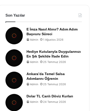
Son Yazılar
E İmza Nasıl Alınır? Adım Adım
Başvuru Süreci
Admin
1 Ağustos 2026
Hediye Kutularıyla Duygularınızı
En Şık Şekilde İfade Edin
Admin
25 Temmuz 2026
Ankara’da Temel Salsa
Adımlarını Öğrenin
Admin
25 Temmuz 2026
Dolar TL Canlı Döviz Kurları
Admin
24 Temmuz 2026