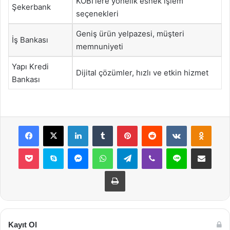
KOBİ’lere yönelik esnek işlem
Şekerbank
seçenekleri
Geniş ürün yelpazesi, müşteri
İş Bankası
memnuniyeti
Yapı Kredi
Dijital çözümler, hızlı ve etkin hizmet
Bankası
Facebook
X
LinkedIn
Tumblr
Pinterest
Reddit
VKontakte
Odnok
Pocket
Skype
Messenger
WhatsApp
Telegram
Viber
Line
E-Posta ile payla
Yazdır
Kayıt Ol