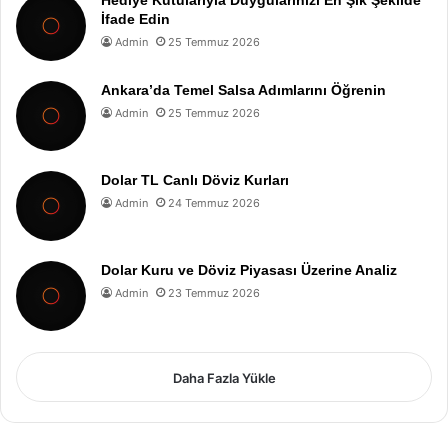
İfade Edin
Admin
25 Temmuz 2026
Ankara’da Temel Salsa Adımlarını Öğrenin
Admin
25 Temmuz 2026
Dolar TL Canlı Döviz Kurları
Admin
24 Temmuz 2026
Dolar Kuru ve Döviz Piyasası Üzerine Analiz
Admin
23 Temmuz 2026
Daha Fazla Yükle