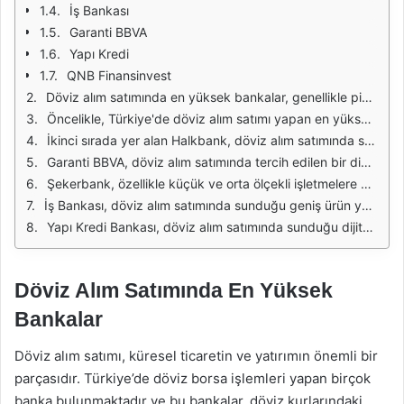
İş Bankası
Garanti BBVA
Yapı Kredi
QNB Finansinvest
Döviz alım satımında en yüksek bankalar, genellikle piyasa dinamiklerine ve döviz kurlarındaki dalgalanmalara göre değişiklik gösterebilir. Ancak, Türkiye'de döviz işlemleri konusunda öne çıkan bazı bankalar bulunmaktadır. Bu bankalar, sundukları hizmetler, döviz kuru farkları ve müşteri memnuniyeti ile dikkat çekmektedir.
Öncelikle, Türkiye'de döviz alım satımı yapan en yüksek bankalardan biri Ziraat Bankası’dır. Ziraat Bankası, geniş şube ağı ve internet bankacılığı hizmetleri ile hem bireysel hem de kurumsal müşterilere döviz işlemlerinde kolaylık sağlamaktadır. Ayrıca, döviz alım satımındaki rekabetçi kurları ile de tercih edilmektedir.
İkinci sırada yer alan Halkbank, döviz alım satımında sunduğu avantajlarla dikkat çekmektedir. Özellikle, düşük komisyon oranları ve hızlı işlem süreçleri sayesinde müşterilerin döviz ihtiyaçlarına etkin bir şekilde yanıt vermektedir. Bu da Halkbank'ı döviz piyasasında öne çıkaran unsurlardan biridir.
Garanti BBVA, döviz alım satımında tercih edilen bir diğer bankadır. Müşterilerine sunduğu online platformlar aracılığıyla, anlık döviz kurlarını takip etme ve işlemleri hızlı bir şekilde gerçekleştirme imkanı sunmaktadır. Ayrıca, müşteri hizmetleri konusunda sağladığı destekle de kullanıcılarının beğenisini kazanmaktadır.
Şekerbank, özellikle küçük ve orta ölçekli işletmelere yönelik sunduğu döviz alım satım hizmetleri ile dikkat çekmektedir. Esnek işlem seçenekleri ve rekabetçi kurlar sunarak, işletmelerin döviz ihtiyaçlarını karşılama konusunda önemli bir rol oynamaktadır. Bu özellikleri sayesinde Şekerbank, sektörde kendine sağlam bir yer edinmiştir.
İş Bankası, döviz alım satımında sunduğu geniş ürün yelpazesi ile öne çıkmaktadır. Hem bireysel hem de ticari müşterilere yönelik çözümler sunan İş Bankası, döviz işlemlerinde sağladığı avantajlar sayesinde sektördeki rekabetin önemli bir parçası haline gelmiştir. Müşteri memnuniyeti odaklı yaklaşımı ile de dikkat çekmektedir.
Yapı Kredi Bankası, döviz alım satımında sunduğu dijital çözümlerle dikkat çekmektedir. Mobil uygulaması ve internet bankacılığı platformları üzerinden yapılan işlemler, kullanıcılar için büyük bir kolaylık sağlamaktadır. Yapı Kredi, döviz alım satımında sağladığı hızlı ve etkin hizmetleri ile müşterilerinin güvenini kazanmaktadır.
Döviz Alım Satımında En Yüksek
Bankalar
Döviz alım satımı, küresel ticaretin ve yatırımın önemli bir
parçasıdır. Türkiye’de döviz borsa işlemleri yapan birçok
banka bulunmaktadır ve bu bankalar, döviz kurlarındaki