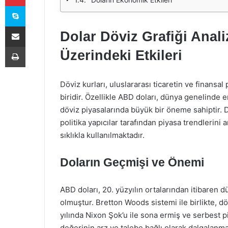
Skype
E-Posta ile paylaş
Dolar Döviz Grafiği Anali
Yazdır
Üzerindeki Etkileri
Döviz kurları, uluslararası ticaretin ve finansa
biridir. Özellikle ABD doları, dünya genelinde e
döviz piyasalarında büyük bir öneme sahiptir. Do
politika yapıcılar tarafından piyasa trendlerin
sıklıkla kullanılmaktadır.
Doların Geçmişi ve Önemi
ABD doları, 20. yüzyılın ortalarından itibaren 
olmuştur. Bretton Woods sistemi ile birlikte, d
yılında Nixon Şok’u ile sona ermiş ve serbest 
değerinin arz ve talebe bağlı olarak dalgalanm