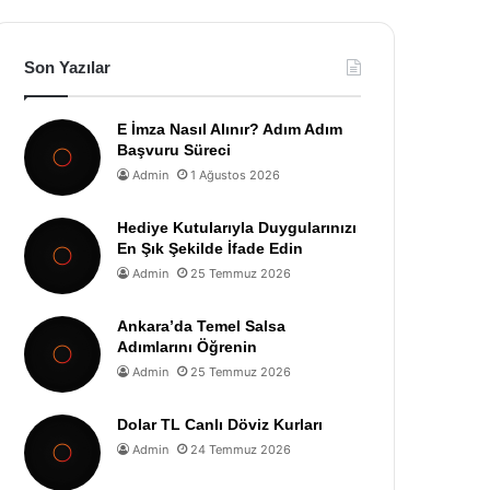
Son Yazılar
E İmza Nasıl Alınır? Adım Adım
Başvuru Süreci
Admin
1 Ağustos 2026
Hediye Kutularıyla Duygularınızı
En Şık Şekilde İfade Edin
Admin
25 Temmuz 2026
Ankara’da Temel Salsa
Adımlarını Öğrenin
Admin
25 Temmuz 2026
Dolar TL Canlı Döviz Kurları
Admin
24 Temmuz 2026