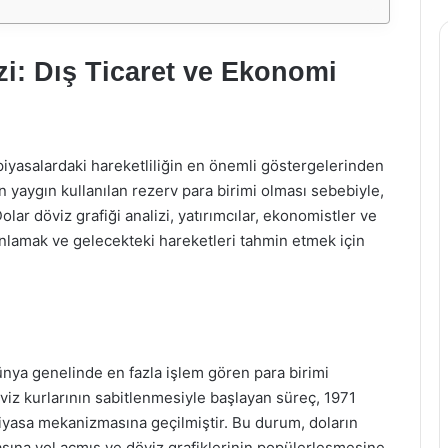
zi: Dış Ticaret ve Ekonomi
l piyasalardaki hareketliliğin en önemli göstergelerinden
n yaygın kullanılan rezerv para birimi olması sebebiyle,
lar döviz grafiği analizi, yatırımcılar, ekonomistler ve
i anlamak ve gelecekteki hareketleri tahmin etmek için
dünya genelinde en fazla işlem gören para birimi
öviz kurlarının sabitlenmesiyle başlayan süreç, 1971
piyasa mekanizmasına geçilmiştir. Bu durum, doların
asına yol açmış ve döviz grafiklerinin popülerleşmesine