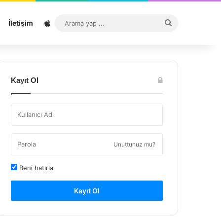
Sitemap
Arama
İletişim
yap
...
Kayıt Ol
Unuttunuz mu?
Beni hatırla
Kayıt Ol