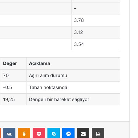
–
3.78
3.12
3.54
Değer
Açıklama
70
Aşırı alım durumu
-0.5
Taban noktasında
19,25
Dengeli bir hareket sağlıyor
st
Reddit
VKontakte
Odnoklassniki
Pocket
Skype
Messenger
E-Posta ile paylaş
Yazdır