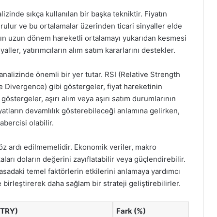
lizinde sıkça kullanılan bir başka tekniktir. Fiyatın
rulur ve bu ortalamalar üzerinden ticari sinyaller elde
anın uzun dönem hareketli ortalamayı yukarıdan kesmesi
yaller, yatırımcıların alım satım kararlarını destekler.
alizinde önemli bir yer tutar. RSI (Relative Strength
ivergence) gibi göstergeler, fiyat hareketinin
göstergeler, aşırı alım veya aşırı satım durumlarının
atların devamlılık gösterebileceği anlamına gelirken,
ercisi olabilir.
öz ardı edilmemelidir. Ekonomik veriler, makro
rı doların değerini zayıflatabilir veya güçlendirebilir.
iyasadaki temel faktörlerin etkilerini anlamaya yardımcı
e birleştirerek daha sağlam bir strateji geliştirebilirler.
/TRY)
Fark (%)