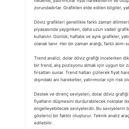
nedenle, yatırımcılar fiyat hareketlerini ve olu
zorundadırlar. Grafikten elde edilen bilgiler, yat
Döviz grafikleri genellikle farklı zaman dilimler
piyasasında yaygınken, daha uzun vadeli grafikl
kullanılır. Günlük, haftalık ve aylık grafikler, ya
olanak tanır. Her bir zaman aralığı, farklı alım-sa
Trend analizi, dolar döviz grafiği incelerken d
bir trend, alış pozisyonu almak için uygun bir 
fırsatları sunar. Trend hatları çizilerek fiyat har
dışındaki ani hareketler, yatırımcılar için risk ol
Destek ve direnç seviyeleri, dolar döviz grafiği
fiyatların düşmesini durdurabilecek noktalar ike
engelleyebilecek seviyelerdir. Bu seviyelerin be
gösterici bir faktör oluşturur. Teknik analiz ara
edilebilir.