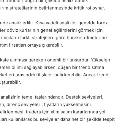
şan trendleri doğru bir şekilde analiz etmek
ırım stratejilerinin belirlenmesinde kritik rol oynar.
inde analiz edilir. Kısa vadeli analizler genelde forex
er döviz kurlarının genel eğilimlerini görmek için
tırımcıların farklı stratejilere göre hareket etmelerine
tım fırsatları ortaya çıkarabilir.
ikkate alınması gereken önemli bir unsurdur. Yükselen
zaman dilimi sağlayabilirken, düşen bir trend satma
eketleri arasındaki ilişkiler belirlenebilir. Ancak trend
uşturabilir.
 analizinin temel taşlarındandır. Destek seviyeleri,
n, direnç seviyeleri, fiyatların yükselmesini
lirlenmesi, traders için alım satım kararlarında yol
çları kullanılarak bu seviyeler daha net bir şekilde tespit