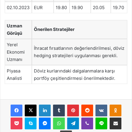
02.10.2023
EUR
19.80
19.90
20.05
19.70
Uzman
Önerilen Stratejiler
Görüşü
Yerel
İhracat fırsatlarının değerlendirilmesi, döviz
Ekonomi
hedging stratejileri uygulanması gerekli.
Uzmanı
Piyasa
Döviz kurlarındaki dalgalanmalara karşı
Analisti
portföy çeşitlendirmesi önerilmektedir.
Facebook
X
LinkedIn
Tumblr
Pinterest
Reddit
VKontakte
Odnok
Pocket
Skype
Messenger
WhatsApp
Telegram
Viber
Line
E-Posta ile payla
Yazdır