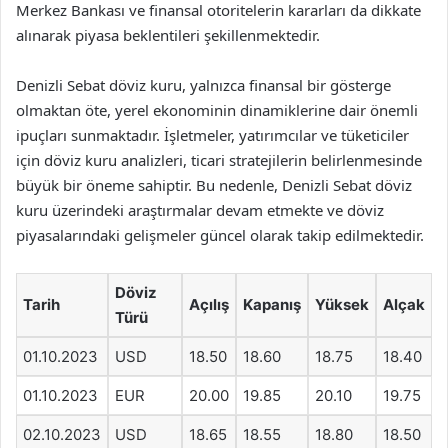
Merkez Bankası ve finansal otoritelerin kararları da dikkate
alınarak piyasa beklentileri şekillenmektedir.
Denizli Sebat döviz kuru, yalnızca finansal bir gösterge
olmaktan öte, yerel ekonominin dinamiklerine dair önemli
ipuçları sunmaktadır. İşletmeler, yatırımcılar ve tüketiciler
için döviz kuru analizleri, ticari stratejilerin belirlenmesinde
büyük bir öneme sahiptir. Bu nedenle, Denizli Sebat döviz
kuru üzerindeki araştırmalar devam etmekte ve döviz
piyasalarındaki gelişmeler güncel olarak takip edilmektedir.
Döviz
Tarih
Açılış
Kapanış
Yüksek
Alçak
Türü
01.10.2023
USD
18.50
18.60
18.75
18.40
01.10.2023
EUR
20.00
19.85
20.10
19.75
02.10.2023
USD
18.65
18.55
18.80
18.50