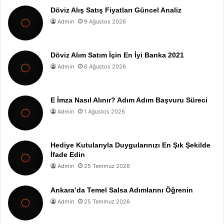
Döviz Alış Satış Fiyatları Güncel Analiz
Admin
9 Ağustos 2026
Döviz Alım Satım İçin En İyi Banka 2021
Admin
8 Ağustos 2026
E İmza Nasıl Alınır? Adım Adım Başvuru Süreci
Admin
1 Ağustos 2026
Hediye Kutularıyla Duygularınızı En Şık Şekilde
İfade Edin
Admin
25 Temmuz 2026
Ankara’da Temel Salsa Adımlarını Öğrenin
Admin
25 Temmuz 2026