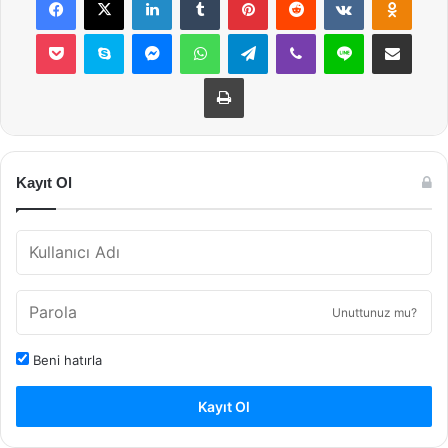
Pocket
Skype
Messenger
WhatsApp
Telegram
Viber
Line
E-Posta ile payla
Yazdır
Kayıt Ol
Unuttunuz mu?
Beni hatırla
Kayıt Ol