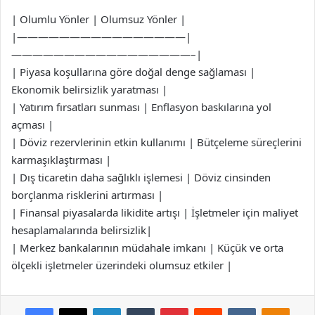
| Olumlu Yönler | Olumsuz Yönler |
|————————————————|
—————————————————–|
| Piyasa koşullarına göre doğal denge sağlaması |
Ekonomik belirsizlik yaratması |
| Yatırım fırsatları sunması | Enflasyon baskılarına yol
açması |
| Döviz rezervlerinin etkin kullanımı | Bütçeleme süreçlerini
karmaşıklaştırması |
| Dış ticaretin daha sağlıklı işlemesi | Döviz cinsinden
borçlanma risklerini artırması |
| Finansal piyasalarda likidite artışı | İşletmeler için maliyet
hesaplamalarında belirsizlik|
| Merkez bankalarının müdahale imkanı | Küçük ve orta
ölçekli işletmeler üzerindeki olumsuz etkiler |
Facebook
X
LinkedIn
Tumblr
Pinterest
Reddit
VKontakte
Odnok