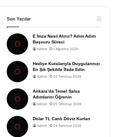
Son Yazılar
E İmza Nasıl Alınır? Adım Adım
Başvuru Süreci
Admin
1 Ağustos 2026
Hediye Kutularıyla Duygularınızı
En Şık Şekilde İfade Edin
Admin
25 Temmuz 2026
Ankara’da Temel Salsa
Adımlarını Öğrenin
Admin
25 Temmuz 2026
Dolar TL Canlı Döviz Kurları
Admin
24 Temmuz 2026