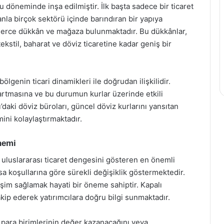
u döneminde inşa edilmiştir. İlk başta sadece bir ticaret
la birçok sektörü içinde barındıran bir yapıya
erce dükkân ve mağaza bulunmaktadır. Bu dükkânlar,
kstil, baharat ve döviz ticaretine kadar geniş bir
bölgenin ticari dinamikleri ile doğrudan ilişkilidir.
 artmasına ve bu durumun kurlar üzerinde etkili
daki döviz büroları, güncel döviz kurlarını yansıtan
mini kolaylaştırmaktadır.
Önemi
e uluslararası ticaret dengesini gösteren en önemli
asa koşullarına göre sürekli değişiklik göstermektedir.
rişim sağlamak hayati bir öneme sahiptir. Kapalı
takip ederek yatırımcılara doğru bilgi sunmaktadır.
gi para birimlerinin değer kazanacağını veya