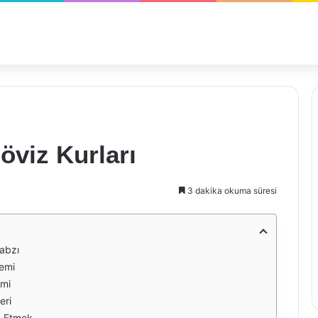
öviz Kurları
3 dakika okuma süresi
Nabzı
nemi
emi
eri
ip Etmek