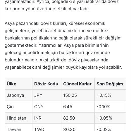
yaşanmaktadır. Ayrıca, bölgedeki siyasi istikrar da döviz
kurlarının yönü üzerinde etkili olmaktadır.
Asya pazarındaki döviz kurları, küresel ekonomik
gelişmelere, yerel ticaret dinamiklerine ve merkez
bankalarının politikalarına bağlı olarak sürekli bir değişim
göstermektedir. Yatırımcılar, Asya para birimlerinin
geleceğini belirlemek için bu faktörleri göz önünde
bulundurmalıdır. Aksi takdirde, döviz piyasalarında
yaşanabilecek ani değişimler büyük kayıplara yol açabilir.
Ülke
Döviz Kodu
Güncel Kurlar
Son Değişim
Japonya
JPY
150.25
+0.15%
Çin
CNY
6.45
-0.10%
Hindistan
INR
82.50
+0.05%
Tayvan
TWD
30.30
-0.02%