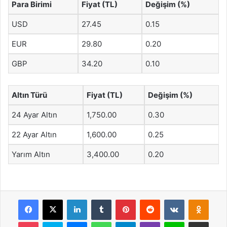
Para Birimi
Fiyat (TL)
Değişim (%)
USD
27.45
0.15
EUR
29.80
0.20
GBP
34.20
0.10
Altın Türü
Fiyat (TL)
Değişim (%)
24 Ayar Altın
1,750.00
0.30
22 Ayar Altın
1,600.00
0.25
Yarım Altın
3,400.00
0.20
Facebook
X
LinkedIn
Tumblr
Pinterest
Reddit
VKontakte
Odnok
Pocket
Skype
Messenger
WhatsApp
Telegram
Viber
Line
E-Posta ile payla