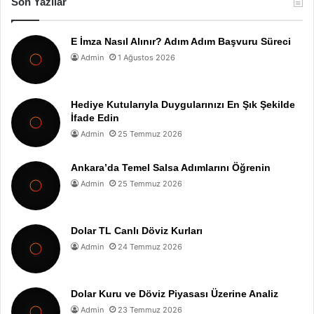
Son Yazılar
E İmza Nasıl Alınır? Adım Adım Başvuru Süreci
Admin
1 Ağustos 2026
Hediye Kutularıyla Duygularınızı En Şık Şekilde
İfade Edin
Admin
25 Temmuz 2026
Ankara’da Temel Salsa Adımlarını Öğrenin
Admin
25 Temmuz 2026
Dolar TL Canlı Döviz Kurları
Admin
24 Temmuz 2026
Dolar Kuru ve Döviz Piyasası Üzerine Analiz
Admin
23 Temmuz 2026