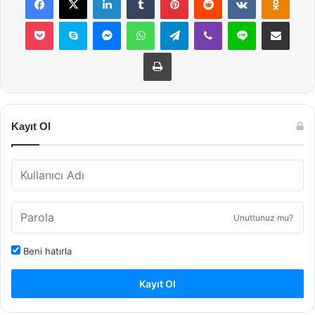
Pocket
Skype
Messenger
WhatsApp
Telegram
Viber
Line
E-Posta ile payla
Yazdır
Kayıt Ol
Unuttunuz mu?
Beni hatırla
Kayıt Ol