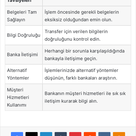
Tavsiyeleri
Belgeleri Tam
İşlem öncesinde gerekli belgelerin
Sağlayın
eksiksiz olduğundan emin olun.
Transfer için verilen bilgilerin
Bilgi Doğruluğu
doğruluğunu kontrol edin.
Herhangi bir sorunla karşılaşıldığında
Banka İletişimi
bankayla iletişime geçin.
Alternatif
İşlemlerinizde alternatif yöntemler
Yöntemler
düşünün, farklı bankaları araştırın.
Müşteri
Bankanın müşteri hizmetleri ile sık sık
Hizmetleri
iletişim kurarak bilgi alın.
Kullanımı
Facebook
X
LinkedIn
Tumblr
Pinterest
Reddit
VKontakte
Odnok