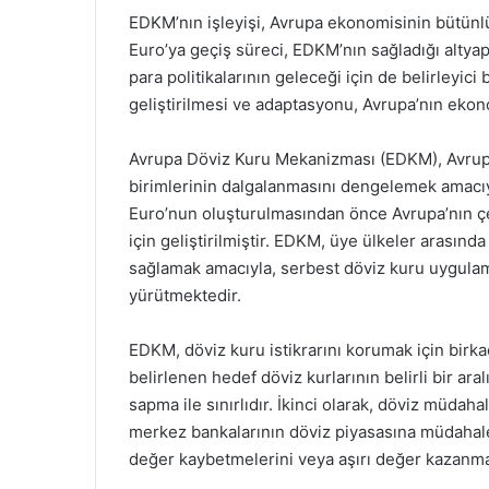
EDKM’nın işleyişi, Avrupa ekonomisinin bütünlüğ
Euro’ya geçiş süreci, EDKM’nın sağladığı altya
para politikalarının geleceği için de belirleyic
geliştirilmesi ve adaptasyonu, Avrupa’nın ekono
Avrupa Döviz Kuru Mekanizması (EDKM), Avrupa’
birimlerinin dalgalanmasını dengelemek amacı
Euro’nun oluşturulmasından önce Avrupa’nın çeşi
için geliştirilmiştir. EDKM, üye ülkeler arasında 
sağlamak amacıyla, serbest döviz kuru uygulamal
yürütmektedir.
EDKM, döviz kuru istikrarını korumak için birkaç
belirlenen hedef döviz kurlarının belirli bir aral
sapma ile sınırlıdır. İkinci olarak, döviz müdah
merkez bankalarının döviz piyasasına müdahale
değer kaybetmelerini veya aşırı değer kazanma