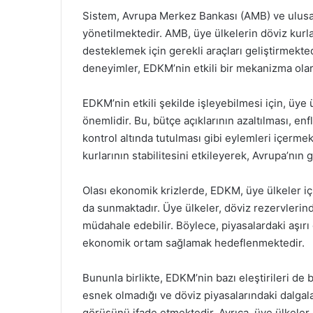
Sistem, Avrupa Merkez Bankası (AMB) ve ulusal
yönetilmektedir. AMB, üye ülkelerin döviz kurla
desteklemek için gerekli araçları geliştirmekt
deneyimler, EDKM’nin etkili bir mekanizma olar
EDKM’nin etkili şekilde işleyebilmesi için, üy
önemlidir. Bu, bütçe açıklarının azaltılması, enf
kontrol altında tutulması gibi eylemleri içermek
kurlarının stabilitesini etkileyerek, Avrupa’n
Olası ekonomik krizlerde, EDKM, üye ülkeler içi
da sunmaktadır. Üye ülkeler, döviz rezervlerind
müdahale edebilir. Böylece, piyasalardaki aşırı
ekonomik ortam sağlamak hedeflenmektedir.
Bununla birlikte, EDKM’nin bazı eleştirileri d
esnek olmadığı ve döviz piyasalarındaki dalgal
görüşünü ifade etmektedir. Ayrıca, üye ülkeler a