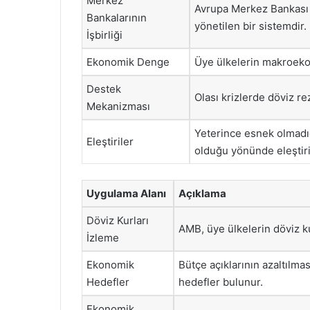
Merkez
Avrupa Merkez Bankası 
Bankalarının
yönetilen bir sistemdir.
İşbirliği
Ekonomik Denge
Üye ülkelerin makroeko
Destek
Olası krizlerde döviz r
Mekanizması
Yeterince esnek olmadığ
Eleştiriler
olduğu yönünde eleştiril
Uygulama Alanı
Açıklama
Döviz Kurları
AMB, üye ülkelerin döviz kur
İzleme
Ekonomik
Bütçe açıklarının azaltılma
Hedefler
hedefler bulunur.
Ekonomik