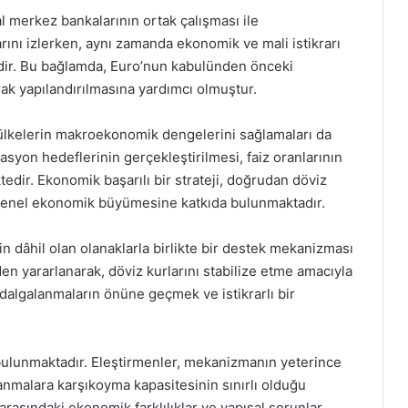
 merkez bankalarının ortak çalışması ile
rını izlerken, aynı zamanda ekonomik ve mali istikrarı
edir. Bu bağlamda, Euro’nun kabulünden önceki
ak yapılandırılmasına yardımcı olmuştur.
e ülkelerin makroekonomik dengelerini sağlamaları da
lasyon hedeflerinin gerçekleştirilmesi, faiz oranlarının
tedir. Ekonomik başarılı bir strateji, doğrudan döviz
ın genel ekonomik büyümesine katkıda bulunmaktadır.
n dâhil olan olanaklarla birlikte bir destek mekanizması
en yararlanarak, döviz kurlarını stabilize etme amacıyla
 dalgalanmaların önüne geçmek ve istikrarlı bir
e bulunmaktadır. Eleştirmenler, mekanizmanın yeterince
anmalara karşıkoyma kapasitesinin sınırlı olduğu
rasındaki ekonomik farklılıklar ve yapısal sorunlar,