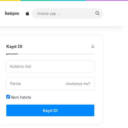
Sitemap
Arama
İletişim
yap
...
Kayıt Ol
Unuttunuz mu?
Beni hatırla
Kayıt Ol