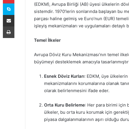
Skype
(EDKM), Avrupa Birliği (AB) üyesi ülkelerin döv
sistemdir. 1970’lerin sonlarında başlayan bu 
E-Posta ile paylaş
parçası haline gelmiş ve Euro’nun (EUR) temeli
işleyiş mekanizmaları ve uygulamaları detaylı bi
Yazdır
Temel İlkeler
Avrupa Döviz Kuru Mekanizması’nın temel ilkele
büyümeyi desteklemek amacıyla tasarlanmıştır
Esnek Döviz Kurları
: EDKM, üye ülkelerin 
mekanizmalarını korumalarına olanak tanır.
olarak belirlenmesini ifade eder.
Orta Kuru Belirleme
: Her para birimi için
ülkeler, bu orta kuru korumak için gerekt
piyasa dalgalanmalarının aşırı olduğu dur