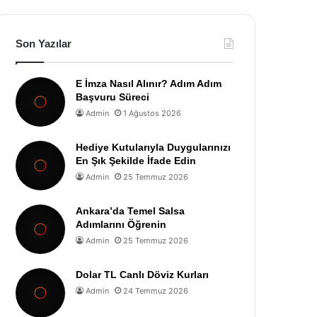
Son Yazılar
E İmza Nasıl Alınır? Adım Adım
Başvuru Süreci
Admin
1 Ağustos 2026
Hediye Kutularıyla Duygularınızı
En Şık Şekilde İfade Edin
Admin
25 Temmuz 2026
Ankara’da Temel Salsa
Adımlarını Öğrenin
Admin
25 Temmuz 2026
Dolar TL Canlı Döviz Kurları
Admin
24 Temmuz 2026